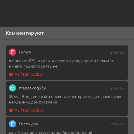
Комментируют
Г
Гугугу
21.04.26
mapcoxog339, и тут у кастрюльки пидгорае((( сами то
ничего годного снять не
ХЕЙТЕР (2026)
M
mapcoxog339
21.04.26
ФУуу... бред полный. сопливая мелодрамма для расияцких
неудачниц домохозяек!!
ХЕЙТЕР (2026)
Г
Гость ден
19.04.26
китайские менты улицы разбитых фонарей.