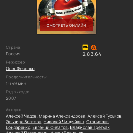
СМОТРЕТЬ ОНЛАЙН
Страна:
Россия
2.8
3.64
Режиссер:
Олег Фесенко
Продолжительность:
1 ч 49 мин
Год выхода:
2007
Актеры:
Алексей Чадов
,
Марина Александрова
,
Алексей Гуськов
,
Эльвира Болгова
,
Николай Чиндяйкин
,
Станислав
Бондаренко
,
Евгений Филатов
,
Владислав Третьяк
,
Алексей Поггенполь
,
Антон Васильев