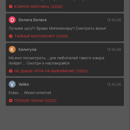
КЛИНОК МЯСНИКА (2026)
D
Donera Donera
13.04.26
Лучшее шоу!!! Браво Миллионеру!! Смотреть всем!
ТАЙНЫЙ МИЛЛИОНЕР (2026)
К
Калигула
13.04.26
Можно посмотреть....для любителей такого жанра
пойдет.... Смотри и наслаждайся
НЕ ДЫШИ: ИГРА НА ВЫЖИВАНИЕ (2022)
V
Valiko
13.04.26
Klass..... Wsem smotret
ПЛОХИЕ ПАРНИ (2022)