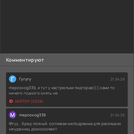
Комментируют
Г
Гугугу
21.04.26
mapcoxog339, и тут у кастрюльки пидгорае((( сами то
ничего годного снять не
ХЕЙТЕР (2026)
M
mapcoxog339
21.04.26
ФУуу... бред полный. сопливая мелодрамма для расияцких
неудачниц домохозяек!!