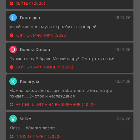
ХЕЙТЕР (2026)
Г
Гость ден
19.04.26
китайские менты улицы разбитых фонарей.
КЛИНОК МЯСНИКА (2026)
D
Donera Donera
13.04.26
Лучшее шоу!!! Браво Миллионеру!! Смотреть всем!
ТАЙНЫЙ МИЛЛИОНЕР (2026)
К
Калигула
13.04.26
Можно посмотреть....для любителей такого жанра
пойдет.... Смотри и наслаждайся
НЕ ДЫШИ: ИГРА НА ВЫЖИВАНИЕ (2022)
V
Valiko
13.04.26
Klass..... Wsem smotret
ПЛОХИЕ ПАРНИ (2022)