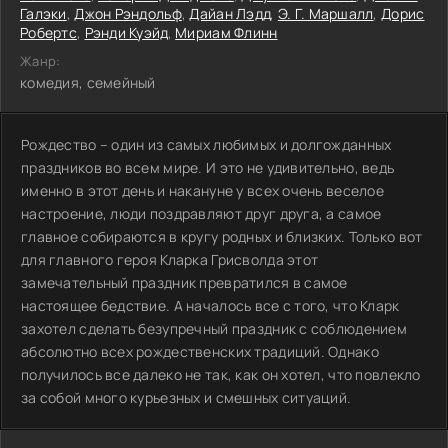
Галэки
,
Джон Рэндольф
,
Дайан Лэдд
,
Э. Г. Маршалл
,
Дорис
Робертс
,
Рэнди Куэйд
,
Мириам Флинн
Жанр:
комедия, семейный
Рождество – один из самых любимых и долгожданных
праздников во всем мире. И это не удивительно, ведь
именно в этот день и накануне у всех очень веселое
настроение, люди поздравляют друг друга, а самое
главное собираются в кругу родных и близких. Только вот
для главного героя Кларка Грисволда этот
замечательный праздник превратился в самое
настоящее бедствие. А началось все с того, что Кларк
захотел сделать безупречный праздник с соблюдением
абсолютно всех рождественских традиций. Однако
получилось все далеко не так, как он хотел, что повлекло
за собой много курьезных и смешных ситуаций.