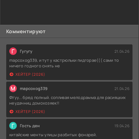
Комментируют
Г
Гугугу
21.04.26
mapcoxog339, и тут у кастрюльки пидгорае((( сами то
ничего годного снять не
ХЕЙТЕР (2026)
M
mapcoxog339
21.04.26
ФУуу... бред полный. сопливая мелодрамма для расияцких
неудачниц домохозяек!!
ХЕЙТЕР (2026)
Г
Гость ден
19.04.26
китайские менты улицы разбитых фонарей.