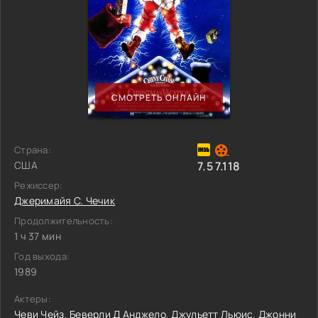
СМОТРЕТЬ ОНЛАЙН
Страна:
США
7.5
7.118
Режиссер:
Джеримайя С. Чечик
Продолжительность:
1 ч 37 мин
Год выхода:
1989
Актеры:
Чеви Чейз
,
Беверли Д Анджело
,
Джульетт Льюис
,
Джонни