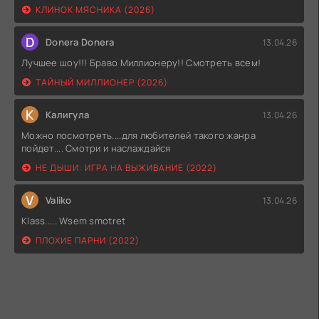
КЛИНОК МЯСНИКА (2026)
D
Donera Donera
13.04.26
Лучшее шоу!!! Браво Миллионеру!! Смотреть всем!
ТАЙНЫЙ МИЛЛИОНЕР (2026)
К
Калигула
13.04.26
Можно посмотреть....для любителей такого жанра
пойдет.... Смотри и наслаждайся
НЕ ДЫШИ: ИГРА НА ВЫЖИВАНИЕ (2022)
V
Valiko
13.04.26
Klass..... Wsem smotret
ПЛОХИЕ ПАРНИ (2022)