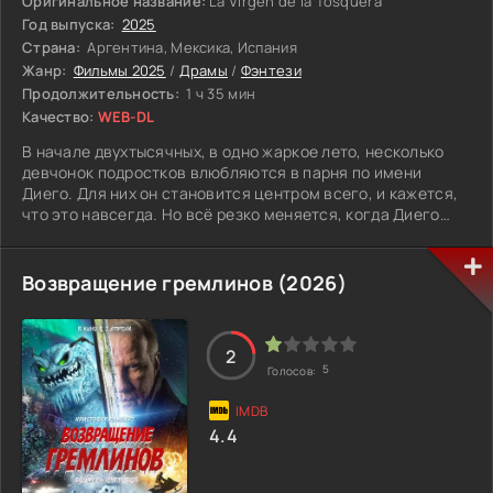
Оригинальное название:
La Virgen de la Tosquera
Год выпуска:
2025
Страна:
Аргентина, Мексика, Испания
Жанр:
Фильмы 2025
/
Драмы
/
Фэнтези
Продолжительность:
1 ч 35 мин
Качество:
WEB-DL
В начале двухтысячных, в одно жаркое лето, несколько
девчонок подростков влюбляются в парня по имени
Диего. Для них он становится центром всего, и кажется,
что это навсегда. Но всё резко меняется, когда Диего
начинает встречаться с Сильвией, взрослой женщиной, с
которой познакомился в интернете. Для девушек это
становится ударом, особенно для Наталии. Она не готова
Возвращение гремлинов (2026)
просто так это принять и решает действовать. Наталия
обращается к своей бабушке Рите, которая знает кое что
о старых и не самых безопасных вещах. Так она
2
втягивается в историю, где чувства смешиваются с чем
5
Голосов:
то тёмным и опасным.
4.4