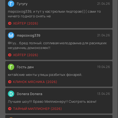
Г
Гугугу
21.04.26
mapcoxog339, и тут у кастрюльки пидгорае((( сами то
ничего годного снять не
ХЕЙТЕР (2026)
M
mapcoxog339
21.04.26
ФУуу... бред полный. сопливая мелодрамма для расияцких
неудачниц домохозяек!!
ХЕЙТЕР (2026)
Г
Гость ден
19.04.26
китайские менты улицы разбитых фонарей.
КЛИНОК МЯСНИКА (2026)
D
Donera Donera
13.04.26
Лучшее шоу!!! Браво Миллионеру!! Смотреть всем!
ТАЙНЫЙ МИЛЛИОНЕР (2026)