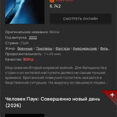
6.742
СМОТРЕТЬ ОНЛАЙН
Оригинальное название:
Below
Год выпуска:
2002
Страна:
США
Жанр:
Военные
/
Триллеры
/
Фэнтези
/
Американские
/
Фильмы
Продолжительность:
1 ч 45 мин
Качество:
BDRip
Мир охвачен Второй мировой войной. Для большинства
стран и их жителей наступили далеко не самые лучшие
времена. Британский плавучий госпиталь оказался в
бедственной ситуации. На выручку оставшимся людям
отправляется американская подводная лодка. Однако
подобраться к нужному месту не так просто. Все попытки
субмарины сблизиться с плавучим госпиталем
Человек Паук: Совершенно новый день
незамедлительно пресекаются немецким эскадренным
(2026)
миноносцем. Он буквально преследует американцев по
пятам. В результате подлодке приходится скрываться от