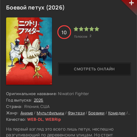
Пытаясь вернуть контроль над собственной судьбой,
Боевой петух (2026)
Питер балансирует между обычной жизнью и
обязанностями героя. Но Нью-Йорк не даёт передышки.
Новые угрозы становятся всё опаснее, а противники
сильнее и хитрее. В одиночку справляться с этим всё
10
сложнее, особенно когда прошлое продолжает
2
Голосов:
напоминать о себе. На фоне постоянной борьбы Питер
сталкивается с главным выбором: остаться тем, кем его
помнили раньше, или стать кем-то новым.
СМОТРЕТЬ ОНЛАЙН
Оригинальное название:
Niwatori Fighter
Год выпуска:
2026
Страна:
Япония, США
Жанр:
Аниме
/
Мультфильмы
/
Фэнтези
/
Боевики
/
Комедии
/
Аме
Качество:
WEB-DL, WEBRip
На первый взгляд это всего лишь петух, неспешно
разгуливающий по деревенским улицам. Но стоит