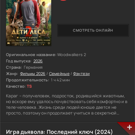
предстоит узнать, какие тайны скрывает это место.
СМОТРЕТЬ ОНЛАЙН
Оригинальное название:
Woodwalkers 2
Год выпуска:
2026
Страна:
Германия
Жанр:
Фильмы 2026
/
Семейные
/
Фэнтези
Продолжительность:
1 ч 42 мин
Качество:
TS
Караг – получеловек, подросток, родившийся животным,
но вскоре ему удалось почувствовать себя комфортно и в
теле человека. Жизнь среди людей юноше дается не
просто, поэтому он продолжает учиться в секретной
академии оборотней. Наличие друзей, плотный учебный
график и напряженная работа не позволяют унять
тревогу и подавить тоску по родным. Коварный
Игра дьявола: Последний ключ (2024)