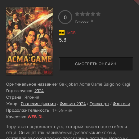
недоброжелатель в лице Эндрю Миллинг решает
воспользоваться ситуацией и предлагает хитроумную
сделку. За возможность отправиться домой и увидеться с
0
близкими Карагу необходимо выступить на Совете
0
Голосов:
академии с лживыми показаниями. Юноша принимает
предложение бывшего наставника, не понимая в какую
авантюру он ввязался. Будущее и существование самой
5.3
школы оборотней под угрозой. Карагу придется
преодолеть серьезные испытания, проанализировать
свои поступки и в конце концов понять свое истинное
предназначение. Взаимодействие в команде и вера в
СМОТРЕТЬ ОНЛАЙН
собственные силы помогут остановить предателя.
Оригинальное название:
Gekijoban Acma:Game Saigo no Kagi
Год выпуска:
2024
Страна:
Япония
Жанр:
Японские фильмы
/
Фильмы 2024
/
Триллеры
/
Фэнтези
Продолжительность:
1 ч 59 мин
Качество:
WEB-DL
Тэрутаса продолжает путь, который начал после гибели
отца. Он ищет так называемые дьявольские ключи,
оставляя за собой только подсказки и догадки. Всего их