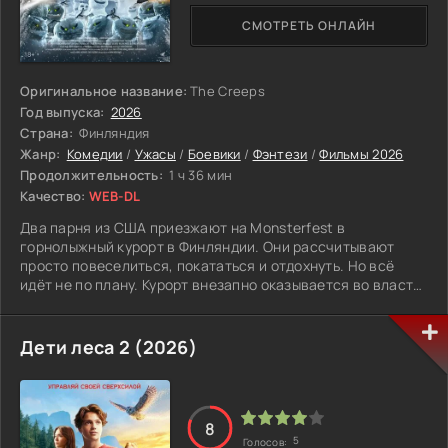
СМОТРЕТЬ ОНЛАЙН
Оригинальное название:
The Creeps
Год выпуска:
2026
Страна:
Финляндия
Жанр:
Комедии
/
Ужасы
/
Боевики
/
Фэнтези
/
Фильмы 2026
Продолжительность:
1 ч 36 мин
Качество:
WEB-DL
Два парня из США приезжают на Monsterfest в
горнолыжный курорт в Финляндии. Они рассчитывают
просто повеселиться, покататься и отдохнуть. Но всё
идёт не по плану. Курорт внезапно оказывается во власти
странных маленьких существ. С виду они безобидные, но
быстро превращают праздник в настоящий хаос.
Ребятам приходится разбираться с кучей странных и
Дети леса 2 (2026)
местами опасных ситуаций. Им нужно быстро соображать,
держаться вместе и как то справляться с тем, что
происходит вокруг. Постепенно они понимают, что дело
не только в веселье. Это испытание, где важно не
8
растеряться и не бросить друг друга. А заодно им
5
Голосов: