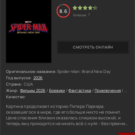
преследования на предельной глубине и с
внушительными поражениями.
8.6
Экипажу все-таки удается спасти и забрать на борт
7
Голосов:
подлодки нескольких людей. Среди спасенных
счастливчиков медсестра Клэр Пэйдж и двое мужчин.
Через некоторое время командующий офицер Брайс
понимает, что один из спасенных на самом деле немецкий
военнопленный. На борту субмарины начинают
происходить необъяснимые события. Брайсу необходимо
СМОТРЕТЬ ОНЛАЙН
разобраться в ситуации.
Оригинальное название:
Spider-Man: Brand New Day
Год выпуска:
2026
Страна:
США
Жанр:
Фильмы 2026
/
Боевики
/
Фантастика
/
Приключения
/
Фэнт
Качество:
Картина продолжает историю Питера Паркера,
оказавшегося в мире, где его больше никто не помнит.
Цена спасения близких оказалась слишком высокой, и
теперь ему приходится начинать всё с нуля - без прежних
связей, поддержки и привычной жизни.