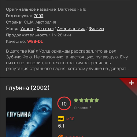
Оригинальное название:
Darkness Falls
Год выпуска:
2003
Страна:
США, Австралия
Жанр:
Ужасы
/
Фэнтези
/
Американские
/
Фильмы
Продолжительность:
1 ч 26 мин
Качество:
WEB-DL
В детстве Кайл Уолш однажды рассказал, что видел
Зубную Фею. Не сказочную, а настоящую, пугающую. Ему
никто не поверил, и с тех пор за ним закрепилась
репутация странного парня, которому лучше не доверять.
Проходят годы, но эта история его не отпускает. Кайл
возвращается в родной город и понимает, что всё, о чём
он говорил, было не выдумкой. Опасность никуда не
Глубина (2002)
исчезла. Более того, она снова даёт о себе знать. Под
угрозой оказываются его девушка и её младший брат.
Кайлу приходится вспомнить прошлое и разобраться с
10
1
Голосов:
тем, что скрывается в городе уже много лет. Потому что
на этот раз просто отмахнуться не получится.
6.1