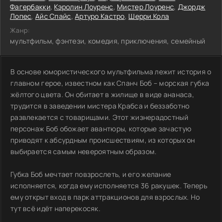
Фагербакки
,
Кэролин Лоуренс
,
Мистер Лоуренс
,
Джордж
Лопес
,
Айс Спайс
,
Артуро Кастро
,
Шерри Кола
Жанр:
мультфильм, фэнтези, комедия, приключения, семейный
В основе юмористического мультфильма лежит история о
главном герое, известном как Спанч Боб – морская губка
жёлтого цвета. Он обитает в жилище в виде ананаса,
трудится в заведении мистера Крабса и беззаботно
развлекается с товарищами. Этот жизнерадостный
персонаж Боб обожает авантюры, которые зачастую
приводят к абсурдным происшествиям, из которых он
выбирается самым невероятным образом.
Губка Боб мечтает повзрослеть, и его желание
исполняется, когда ему исполняется 36 ракушек. Теперь
ему открыт вход в парк аттракционов для взрослых. Но
тут всё идёт наперекосяк.