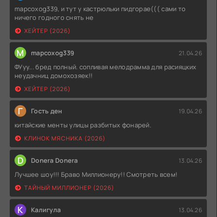
mapcoxog339, и тут у кастрюльки пидгорае((( сами то
ничего годного снять не
ХЕЙТЕР (2026)
M
mapcoxog339
21.04.26
ФУуу... бред полный. сопливая мелодрамма для расияцких
неудачниц домохозяек!!
ХЕЙТЕР (2026)
Г
Гость ден
19.04.26
китайские менты улицы разбитых фонарей.
КЛИНОК МЯСНИКА (2026)
D
Donera Donera
13.04.26
Лучшее шоу!!! Браво Миллионеру!! Смотреть всем!
ТАЙНЫЙ МИЛЛИОНЕР (2026)
К
Калигула
13.04.26