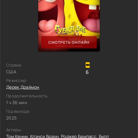
СМОТРЕТЬ ОНЛАЙН
Страна:
США
6
Режиссер:
Дерек Драймон
Продолжительность:
1 ч 36 мин
Год выхода:
2025
Актеры:
Том Кенни
,
Клэнси Браун
,
Роджер Бампасс
,
Билл