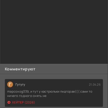
Комментируют
Г
Гугугу
21.04.26
mapcoxog339, и тут у кастрюльки пидгорае((( сами то
ничего годного снять не
ХЕЙТЕР (2026)