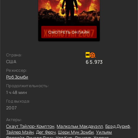
СМОТРЕТЬ ОНЛАЙН
Страна:
США
6
5.973
Режиссер:
Роб Зомби
Продолжительность:
1 ч 48 мин
Год выхода:
2007
Актеры:
Скаут Тэйлор-Комптон
,
Малкольм Макдауэлл
,
Брэд Дуриф
,
Тайлер Мэйн
,
Дег Ферч
,
Шери Мун Зомби
,
Уильям
Форсайт
,
Ричард Линч
,
Удо Кир
,
Даниэль Харрис