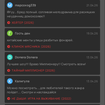
M
mapcoxog339
21.04.26
ФУуу... бред полный. сопливая мелодрамма для расияцких
неудачниц домохозяек!!
ХЕЙТЕР (2026)
Г
Гость ден
19.04.26
китайские менты улицы разбитых фонарей.
КЛИНОК МЯСНИКА (2026)
D
Donera Donera
13.04.26
Лучшее шоу!!! Браво Миллионеру!! Смотреть всем!
ТАЙНЫЙ МИЛЛИОНЕР (2026)
К
Калигула
13.04.26
Можно посмотреть....для любителей такого жанра
пойдет.... Смотри и наслаждайся
НЕ ДЫШИ: ИГРА НА ВЫЖИВАНИЕ (2022)