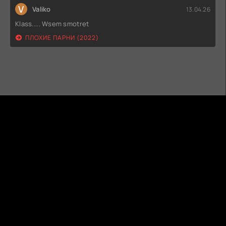
V
Valiko
13.04.26
Klass..... Wsem smotret
ПЛОХИЕ ПАРНИ (2022)
ГИДОНЛАЙН
ТВОЙ ГИД В МИРЕ КИНО!