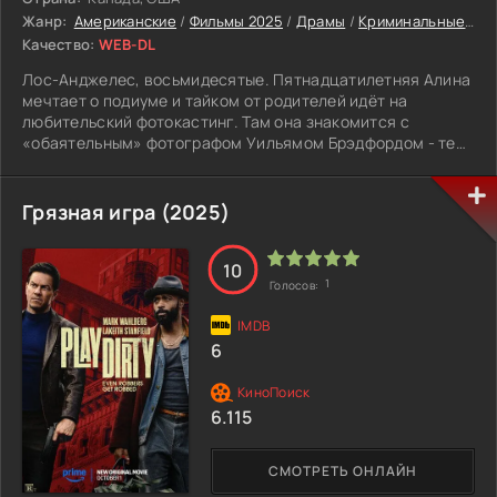
Жанр:
Американские
/
Фильмы 2025
/
Драмы
/
Криминальные
/
Тр
Качество:
WEB-DL
Лос-Анджелес, восьмидесятые. Пятнадцатилетняя Алина
мечтает о подиуме и тайком от родителей идёт на
любительский фотокастинг. Там она знакомится с
«обаятельным» фотографом Уильямом Брэдфордом - тем,
кто охотится на доверчивых девушек, увозя их на
уединённые съёмки. Эта встреча оборачивается борьбой
за жизнь и началом долгого пути к правде: полиция,
Грязная игра (2025)
допросы, сомнения взрослых и её собственный страх.
Фильм по реальной истории бережно показывает, как
Алина нашла силы выжить и заговорить. Но хватит ли этих
10
1
Голосов:
сил, когда ей предложат снова взглянуть в лицо
охотнику?
6
6.115
СМОТРЕТЬ ОНЛАЙН