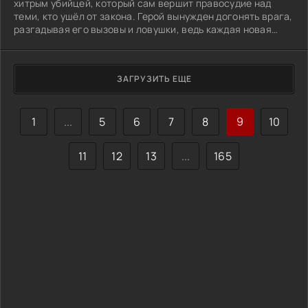
хитрым убийцей, который сам вершит правосудие над
теми, кто ушёл от закона. Герой вынужден догонять врага,
разгадывая его вызовы и ловушки, ведь каждая новая
подсказка переворачивает представление о виновности.
Убийца выставляет задачи: доказать, что преступления,
оставшиеся без наказания, не забыты. По мере
ЗАГРУЗИТЬ ЕЩЕ
продвижения герой сталкивается не просто с
преступлениями, но с собственными сомнениями и
страхами. Что важнее - найти убийцу или понять, почему
он считает свою месть справедливой?
1
...
5
6
7
8
9
10
11
12
13
...
165