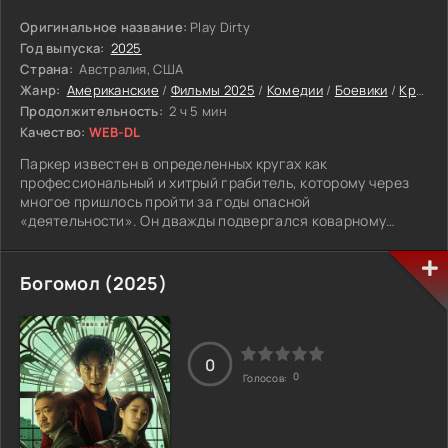
Оригинальное название:
Play Dirty
Год выпуска:
2025
Страна:
Австралия, США
Жанр:
Американские
/
Фильмы 2025
/
Комедии
/
Боевики
/
Криминальные
Продолжительность:
2 ч 5 мин
Качество:
WEB-DL
Паркер известен в определенных кругах как
профессиональный и хитрый грабитель, которому через
многое пришлось пройти за годы опасной
«деятельности». Он дважды подвергался коварному
обману, балансировал между жизнью и смертью из-за
собственной доверчивости. В определенный момент он
встречается с известной Зен, такой же прожженной и
Богомол (2025)
матерой преступницей.
Девушка выступает с необычным предложением, а именно
объединить имеющиеся усилия, чтобы провернуть
0
виртуозно ограбление, которому еще не было аналогов.
0
Голосов:
Предстоит похитить реальные бесценные сокровища,
которые находятся на испанском корабле, погребенном в
морских глубинах. Находка датируется 15-м веком,