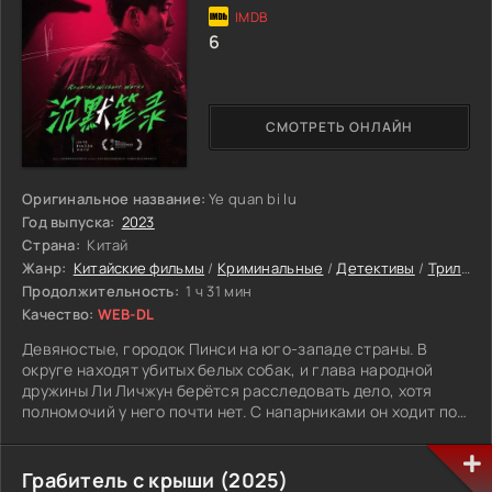
посетителей. Потом предметы искусства можно дорого
перепродать, обеспечив себе долгие годы безбедной
6
жизни. Само дело удаётся, и знаток живописи
оказывается владельцем известных произведений.
Последующее дело осложняется тем, что сохранить
картины сложно, так как полиция собирается вернуть
СМОТРЕТЬ ОНЛАЙН
пропажу. Приходится спасаться бегством, чтобы не
оказаться за решёткой.
Оригинальное название:
Ye quan bi lu
Год выпуска:
2023
Страна:
Китай
Жанр:
Китайские фильмы
/
Криминальные
/
Детективы
/
Триллеры
Продолжительность:
1 ч 31 мин
Качество:
WEB-DL
Девяностые, городок Пинси на юго-западе страны. В
округе находят убитых белых собак, и глава народной
дружины Ли Личжун берётся расследовать дело, хотя
полномочий у него почти нет. С напарниками он ходит по
дворам, спорит с жителями, цепляется за мелочи и, сам
того не желая, тянет нитку к давней гибели своего отца,
который раньше возглавлял дружину. Чем ближе к ответу,
Грабитель с крыши (2025)