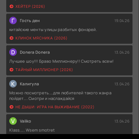
ХЕЙТЕР (2026)
Г
Гость ден
19.04.26
китайские менты улицы разбитых фонарей.
КЛИНОК МЯСНИКА (2026)
D
Donera Donera
13.04.26
Лучшее шоу!!! Браво Миллионеру!! Смотреть всем!
ТАЙНЫЙ МИЛЛИОНЕР (2026)
К
Калигула
13.04.26
Можно посмотреть....для любителей такого жанра
пойдет.... Смотри и наслаждайся
НЕ ДЫШИ: ИГРА НА ВЫЖИВАНИЕ (2022)
V
Valiko
13.04.26
Klass..... Wsem smotret
ПЛОХИЕ ПАРНИ (2022)