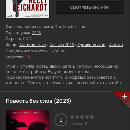
СМОТРЕТЬ ОНЛАЙН
Оригинальное название:
The Mastermind
Год выпуска:
2025
Страна:
США
Жанр:
Американские
/
Фильмы 2025
/
Криминальные
/
Фильмы
Продолжительность:
1 ч 50 мин
Качество:
TS
Муни – столяр и отец двоих детей, который неожиданно
остался без работы. Будучи выпускником
художественного института, он хорошо разбирается в
живописи. Приходится думать, как подзаработать, чтобы
наследники не голодали. Найти новую работу сложно, тем
более, чтобы быстро закрыть долги, обеспечить детям
достойное будущее. Мужчина решился на преступление,
Повесть без слов (2023)
которое сулило крупную сумму. На дворе 1970 год,
непростой период для большинства. Муни продумал
аферу и нашел двух сомнительных напарников, чтобы
0
совершить кражу четырёх картин из музея. Собирается
0
Голосов:
действовать днём, будучи на глазах у многих