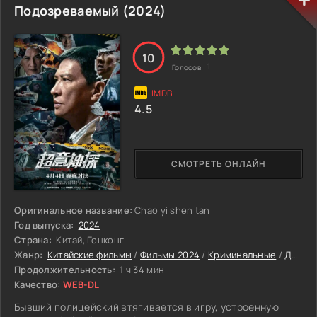
сугробам и пустым домам, где каждый шаг слышно, а
Подозреваемый (2024)
любая ошибка - приговор. Горе делает Барб упрямой, а
страх осторожной. Но когда лёд треснет и откроется
правда, кто кого перехитрит на этом белом поле?
10
1
Голосов:
4.5
СМОТРЕТЬ ОНЛАЙН
Оригинальное название:
Chao yi shen tan
Год выпуска:
2024
Страна:
Китай, Гонконг
Жанр:
Китайские фильмы
/
Фильмы 2024
/
Криминальные
/
Детективы
Продолжительность:
1 ч 34 мин
Качество:
WEB-DL
Бывший полицейский втягивается в игру, устроенную