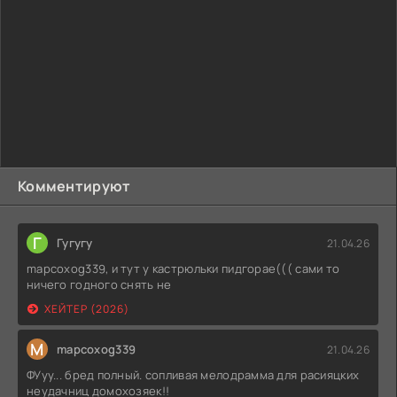
Комментируют
Г
Гугугу
21.04.26
mapcoxog339, и тут у кастрюльки пидгорае((( сами то
ничего годного снять не
ХЕЙТЕР (2026)
M
mapcoxog339
21.04.26
ФУуу... бред полный. сопливая мелодрамма для расияцких
неудачниц домохозяек!!