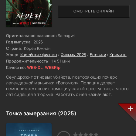
оценивается экспертами в 1 миллиард долларов. Деле
лишь на первый взгляд кажется простым, в
СМОТРЕТЬ ОНЛАЙН
действительности его полностью курирует мафия,
удерживающая в своих руках Нью-Йорк. К делу также
приглашен старый и верный товарищ Грофилд, сообща эти
ребята способны свернуть горы, конкуренты и враги им ни
по чем!
Оригинальное название:
Samagwi
Год выпуска:
2025
Страна:
Корея Южная
Жанр:
Корейские фильмы
/
Фильмы 2025
/
Боевики
/
Криминальные
Продолжительность:
1 ч 51 мин
Качество:
WEB-DL, WEBRip
Сеул дрожит от новых убийств, повторяющих почерк
легендарной маньячки «Богомол». Полиция делает
немыслимое: просит помощи у самой преступницы, много
лет сидящей в тюрьме. Работать с ней назначают
детектива Ча Суёля - её сына, который всю жизнь пытался
оторваться от прошлого. Между допросами и погонями
два человека учатся говорить друг с другом, пока
Точка замерзания (2025)
подражатель ведёт их по собственным правилам. Кто
первый сорвёт маску - убийца, который играет на
опережение, или мать, скрывающая правду, ради которой
готова на всё?