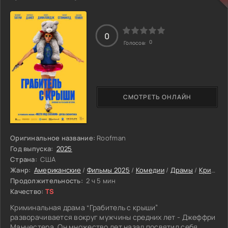
тем сильнее давит молчание тех, кому есть что терять. Но
когда звенья сходятся, Ли Личжун понимает: правда есть,
только произнести её вслух рискнет ли он сам?
0
0
Голосов:
СМОТРЕТЬ ОНЛАЙН
Оригинальное название:
Roofman
Год выпуска:
2025
Страна:
США
Жанр:
Американские
/
Фильмы 2025
/
Комедии
/
Драмы
/
Криминальные
Продолжительность:
2 ч 5 мин
Качество:
TS
Криминальная драма “Грабитель с крыши”
разворачивается вокруг мужчины средних лет - Джеффри
Манчестера. Он множество лет назад посвятил себя