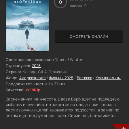
0
0
Голосов:
СМОТРЕТЬ ОНЛАЙН
Оригинальное название:
Dead of Winter
Год выпуска:
2025
Страна:
Канада, США, Германия
Жанр:
Американские
/
Фильмы 2025
/
Боевики
/
Криминальные
/
Т
Продолжительность:
1 ч 37 мин
Качество:
WEBRip
Заснеженная Миннесота. Вдова Барб едет на подлёдную
рыбалку и случайно натыкается на следы похищения: в
лесу из ручных цепей вырывается подросток, а за ней по
пятам идёт вооружённая пара. Связи нет, ближайший
город в часах пути, и Барб понимает: она единственная,
кто может спасти девчонку. Начинается ночь погони по