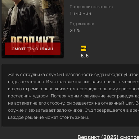
Продолжительность:
1 ч 40 мин
Год выхода:
2025
СМОТРЕТЬ ОНЛАЙН
8.6
Жену сотрудника службы безопасности суда находят убитой
подозреваемого. Им оказывается сын влиятельного человек
и дело стремительно движется к оправдательному приговор
последним ударом. Потеря жены и ощущение несправедливо
не встанет на его сторону, он решается на отчаянный шаг.
оружие и захватывает заложников. Суд превращается в арен
каждое решение может стоить жизни.
Вердикт (2025) смотр