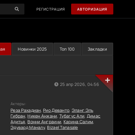
РЕГИСТРАЦИЯ
АВТОРИЗАЦИЯ
ная
Новинки 2025
Топ 100
Закладки
25 апр 2026, 04:56
Актеры:
Реза Рахадиан
,
Рио Деванто
,
Эланг Эль
Гибран
,
Никен Анжани
,
Тубагус Али
,
Димас
Адитья
,
Вонни Анграини
,
Карина Салим
,
Эдувард Маналу
,
Bizael Tanasale