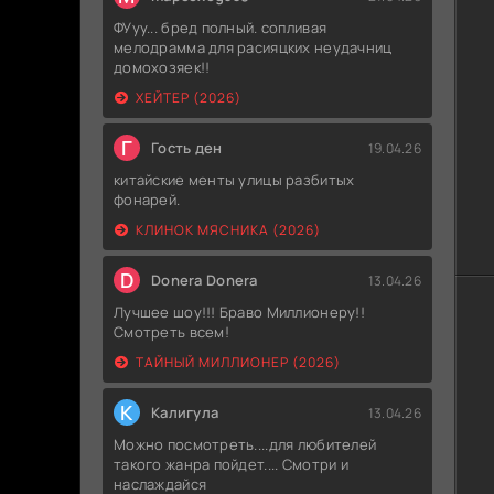
ФУуу... бред полный. сопливая
мелодрамма для расияцких неудачниц
домохозяек!!
ХЕЙТЕР (2026)
Г
Гость ден
19.04.26
китайские менты улицы разбитых
фонарей.
КЛИНОК МЯСНИКА (2026)
D
Donera Donera
13.04.26
Лучшее шоу!!! Браво Миллионеру!!
Смотреть всем!
ТАЙНЫЙ МИЛЛИОНЕР (2026)
К
Калигула
13.04.26
Можно посмотреть....для любителей
такого жанра пойдет.... Смотри и
наслаждайся