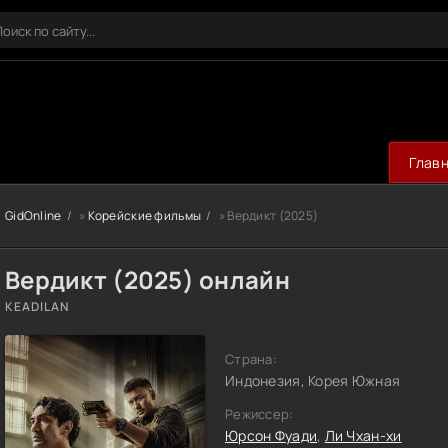
Глав
GidOnline
»
Корейские фильмы
» Вердикт (2025)
Вердикт (2025) онлайн
KEADILAN
Страна:
Индонезия, Корея Южная
Режиссер:
Юрсон Фуади
,
Ли Чхан-хи