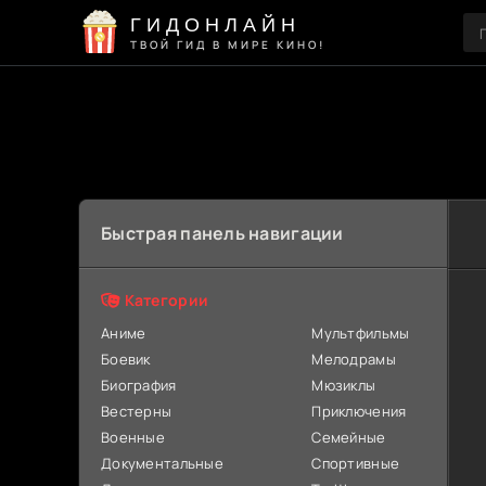
ГИДОНЛАЙН
ТВОЙ ГИД В МИРЕ КИНО!
Быстрая панель навигации
Категории
Аниме
Мультфильмы
Боевик
Мелодрамы
Биография
Мюзиклы
Вестерны
Приключения
Военные
Семейные
Документальные
Спортивные