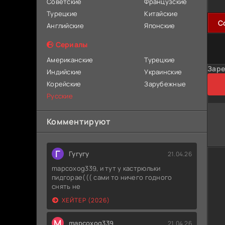
Советские
Французские
Турецкие
Китайские
C
Английские
Японские
Сериалы
Американские
Турецкие
Заре
Индийские
Украинские
Корейские
Зарубежные
Русские
Комментируют
Г
Гугугу
21.04.26
mapcoxog339, и тут у кастрюльки
пидгорае((( сами то ничего годного
снять не
ХЕЙТЕР (2026)
M
mapcoxog339
21.04.26