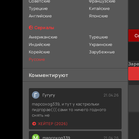
Советские
Французские
Турецкие
Китайские
Английские
Японские
Сериалы
C
Американские
Турецкие
Индийские
Украинские
Корейские
Зарубежные
Русские
Заре
Комментируют
Г
Гугугу
21.04.26
mapcoxog339, и тут у кастрюльки
пидгорае((( сами то ничего годного
снять не
ХЕЙТЕР (2026)
M
mapcoxog339
21.04.26