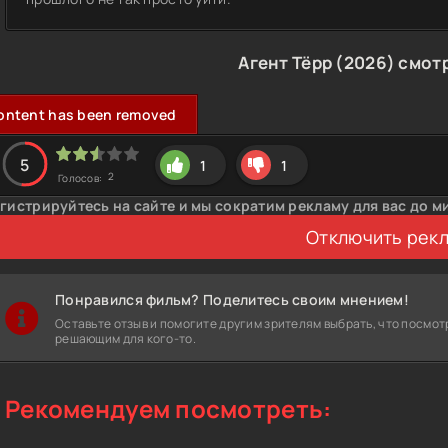
Агент Тёрр (2026) смот
ontent has been removed
5
1
1
2
Голосов:
гистрируйтесь на сайте и мы сократим рекламу для вас до м
Отключить рек
Понравился фильм? Поделитесь своим мнением!
Оставьте отзыв и помогите другим зрителям выбрать, что посмот
решающим для кого-то.
Рекомендуем посмотреть: