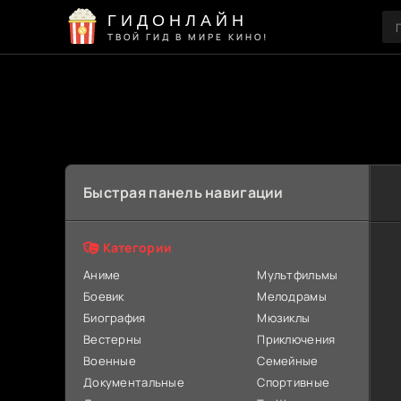
ГИДОНЛАЙН
ТВОЙ ГИД В МИРЕ КИНО!
Быстрая панель навигации
Категории
Аниме
Мультфильмы
Боевик
Мелодрамы
Биография
Мюзиклы
Вестерны
Приключения
Военные
Семейные
Документальные
Спортивные