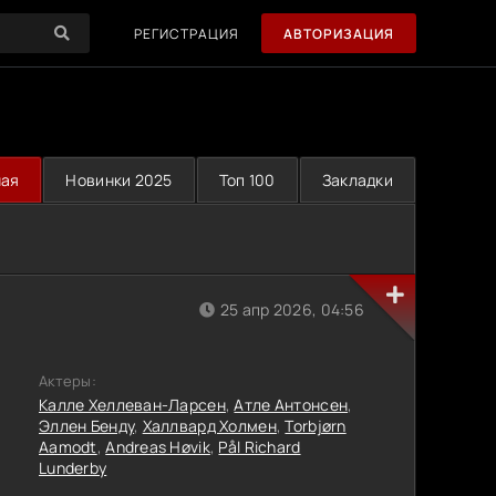
РЕГИСТРАЦИЯ
АВТОРИЗАЦИЯ
ная
Новинки 2025
Топ 100
Закладки
25 апр 2026, 04:56
Актеры:
Калле Хеллеван-Ларсен
,
Атле Антонсен
,
Эллен Бенду
,
Халлвард Холмен
,
Torbjørn
Aamodt
,
Andreas Høvik
,
Pål Richard
Lunderby