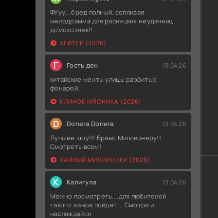
ФУуу... бред полный. сопливая
мелодрамма для расияцких неудачниц
домохозяек!!
ХЕЙТЕР (2026)
Г
Гость ден
19.04.26
китайские менты улицы разбитых
фонарей.
КЛИНОК МЯСНИКА (2026)
D
Donera Donera
13.04.26
Лучшее шоу!!! Браво Миллионеру!!
Смотреть всем!
ТАЙНЫЙ МИЛЛИОНЕР (2026)
К
Калигула
13.04.26
Можно посмотреть....для любителей
такого жанра пойдет.... Смотри и
наслаждайся