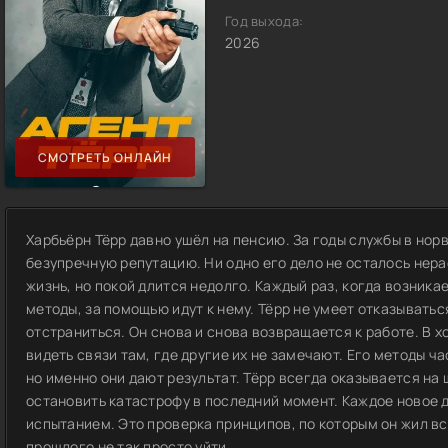
Год выхода:
2026
СМОТРЕТЬ ОНЛАЙН
Харбьёрн Тёрр давно ушёл на пенсию. За годы службы в нор
безупречную репутацию. Ни одно его дело не осталось нер
жизнь, но покой длится недолго. Каждый раз, когда возника
методы, за помощью идут к нему. Тёрр не умеет отказывать
отстраниться. Он снова и снова возвращается к работе. В х
видеть связи там, где другие их не замечают. Его методы ч
но именно они дают результат. Тёрр всегда оказывается на
остановить катастрофу в последний момент. Каждое новое 
испытанием. Это проверка принципов, по которым он жил всю
прошлого не так просто уйти.