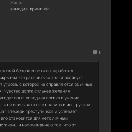
Жанр:
комедия, криминал
0
вежской безопасности он заработал
аскрытым. Он рассчитывал на спокойную
ет угроза, с которой не справляются обычные
ся. Чувство долга сильнее желания
од идут опыт, холодная логика и умение
асто не вписываются в правила и инструкции,
 шаг впереди преступников и успевает
дело становится для него личным
 жизнь, и напоминание о том, что от