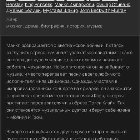
Hensley
,
King Princess
,
Майкл Империоли
,
Фишер Стивенс
,
Джеймс Белуши
,
Мустафа Шакир
,
John Beckwith Murray
Жанр:
мюзикл, драма, биография, история, музыка
Майкл возвращается с вьетнамской войны и, пытаясь
заглушить стресс, начинает увлекаться спиртным. Позже
он проходит курс лечения от алкоголизма и начинает
работать механиком. Но все это время он не забывает о
музыке, и часто перепевает песни своего любимого
исполнителя Нила Даймонда. Однажды, участвуя в
импровизированном концерте на ярмарке, он знакомится
с привлекательной матерью-одиночкой Клэр, которая
выступает перед зрителями в образе Петси Клайн. Так
они становятся музыкальным дуэтом и берут себе имена
– Молния и Гром.
Вскоре они влюбляются друг в друга и отправляются в
путешествие по Висконсину, выступая в небольших