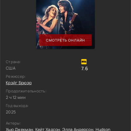
СМОТРЕТЬ ОНЛАЙН
Страна:
США
7.6
Режиссер:
Крэйг Брюэр
Продолжительность:
2 ч 12 мин
Год выхода:
2025
Актеры:
Хью Джекман
,
Кейт Хадсон
,
Элла Андерсон
,
Hudson