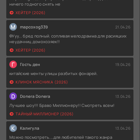
ничего годного снять не
ХЕЙТЕР (2026)
M
mapcoxog339
21.04.26
ФУуу... бред полный. сопливая мелодрамма для расияцких
неудачниц домохозяек!!
ХЕЙТЕР (2026)
Г
Гость ден
19.04.26
китайские менты улицы разбитых фонарей.
КЛИНОК МЯСНИКА (2026)
D
Donera Donera
13.04.26
Лучшее шоу!!! Браво Миллионеру!! Смотреть всем!
ТАЙНЫЙ МИЛЛИОНЕР (2026)
К
Калигула
13.04.26
Можно посмотреть....для любителей такого жанра