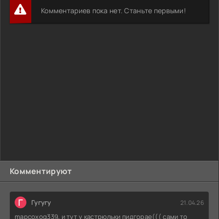
Комментариев пока нет. Станьте первыми!
Комментируют
Г
Гугугу
21.04.26
mapcoxog339, и тут у кастрюльки пидгорае((( сами то