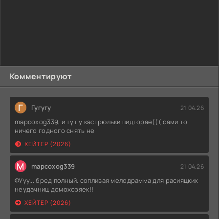
Комментируют
Г
Гугугу
21.04.26
mapcoxog339, и тут у кастрюльки пидгорае((( сами то
ничего годного снять не
ХЕЙТЕР (2026)
M
mapcoxog339
21.04.26
ФУуу... бред полный. сопливая мелодрамма для расияцких
неудачниц домохозяек!!
ХЕЙТЕР (2026)