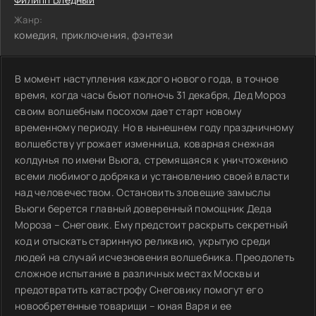
Жанр:
комедия, приключения, фэнтези
В момент наступления каждого нового года, в точное
время, когда часы бьют полночь 31 декабря, Дед Мороз
своим волшебным посохом дает старт новому
временному периоду. Но в нынешнем году праздничному
волшебству угрожает изменница, коварная снежная
колдунья по имени Вьюга, стремящаяся к уничтожению
всеми любимого добряка и установлению своей власти
над человечеством. Остановить зловещие замыслы
Вьюги берется главный доверенный помощник Деда
Мороза – Снеговик. Ему предстоит раскрыть секретный
код и отыскать старинную реликвию, укрытую среди
людей на случай исчезновения волшебника. Преодолеть
сложное испытание в различных местах Москвы и
предотвратить катастрофу Снеговику помогут его
новообретенные товарищи – юная Варя и ее