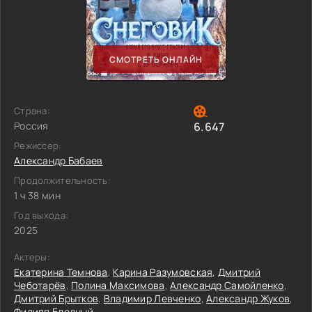
СМОТРЕТЬ ОНЛАЙН
Страна:
Россия
6.647
Режиссер:
Александр Бабаев
Продолжительность:
1 ч 38 мин
Год выхода:
2025
Актеры:
Екатерина Темнова
,
Карина Разумовская
,
Дмитрий
Чеботарёв
,
Полина Максимова
,
Александр Самойленко
,
Дмитрий Брытков
,
Владимир Левченко
,
Александр Жуков
,
Филипп Бледный