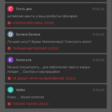
Г
Гость ден
19.04.26
китайские менты улицы разбитых фонарей.
КЛИНОК МЯСНИКА (2026)
D
Donera Donera
13.04.26
Лучшее шоу!!! Браво Миллионеру!! Смотреть всем!
ТАЙНЫЙ МИЛЛИОНЕР (2026)
К
Калигула
13.04.26
Можно посмотреть....для любителей такого жанра
пойдет.... Смотри и наслаждайся
НЕ ДЫШИ: ИГРА НА ВЫЖИВАНИЕ (2022)
V
Valiko
13.04.26
Klass..... Wsem smotret
ПЛОХИЕ ПАРНИ (2022)