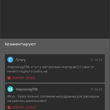
Комментируют
Г
Гугугу
21.04.26
mapcoxog339, и тут у кастрюльки пидгорае((( сами то
ничего годного снять не
ХЕЙТЕР (2026)
M
mapcoxog339
21.04.26
ФУуу... бред полный. сопливая мелодрамма для расияцких
неудачниц домохозяек!!
ХЕЙТЕР (2026)