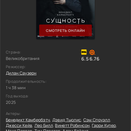
СМОТРЕТЬ ОНЛАЙН
Страна:
Великобритания
6.5
6.76
Режиссер:
Дилан Саузерн
Продолжительность:
1 ч 38 мин
Год выхода:
2025
Актеры:
Бенедикт Камбербэтч
,
Дэвид Тьюлис
,
Сэм Спруэлл
,
Джесси Кейв
,
Лео Билл
,
Винетт Робинсон
,
Гарри Купер
,
Макс Портер
,
Тим Плестер
,
Адам Бейзил