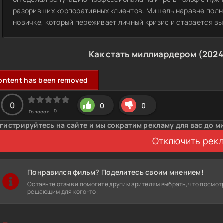
разоривших корпоративных клиентов. Мишель наравне полна
новичке, который переживает личный кризис и старается вы
Как стать миллиардером (2024
ontent has been removed
0
0
0
0
Голосов:
гистрируйтесь на сайте и мы сократим рекламу для вас до м
Отключить рек
Понравился фильм? Поделитесь своим мнением!
Оставьте отзыв и помогите другим зрителям выбрать, что посмот
решающим для кого-то.