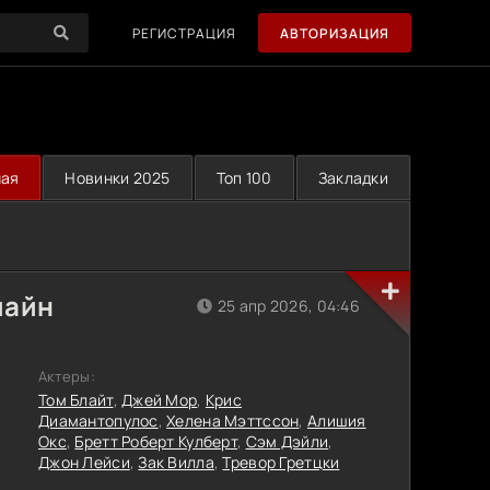
РЕГИСТРАЦИЯ
АВТОРИЗАЦИЯ
ная
Новинки 2025
Топ 100
Закладки
лайн
25 апр 2026, 04:46
Актеры:
Том Блайт
,
Джей Мор
,
Крис
Диамантопулос
,
Хелена Мэттссон
,
Алишия
Окс
,
Бретт Роберт Кулберт
,
Сэм Дэйли
,
Джон Лейси
,
Зак Вилла
,
Тревор Гретцки