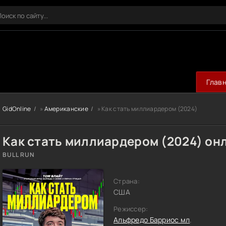
Глав
GidOnline
»
Американские
» Как стать миллиардером (2024)
Как стать миллиардером (2024) он
BULL RUN
Страна:
США
Режиссер:
Альфредо Барриос мл
.