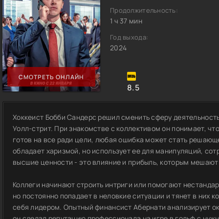
Продолжительность:
1 ч 37 мин
Год выхода:
2024
СМОТРЕТЬ ОНЛАЙН
8.5
Хоккеист Бобби Сандерс решил сменить сферу деятельность
Уолл-стрит. При знакомстве с коллективом он понимает, чт
готов на все ради цели, любая ошибка может стать решающ
обладает харизмой, но использует ее для манипуляций, сотр
высшие ценности - это влияние и прибыль, которым мешают
Коллеги начинают строить интриги или помогают нестандар
но постоянно попадает в неловкие ситуации и тянет в них 
себя лидером. Опытный финансист Абернати анализирует ок
он сделал репутацию профессионала на игре в гольф с нуж