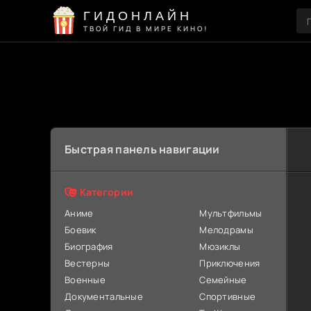
ГИДОНЛАЙН
ТВОЙ ГИД В МИРЕ КИНО!
Быстрая панель навигации
Категории
Аниме
Мультфильмы
Боевик
Мелодрамы
Биография
Мюзиклы
Вестерны
Приключения
Военные
Семейные
Документальные
Спортивные