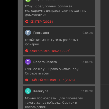
ФУуу... бред полный. сопливая
мелодрамма для расияцких неудачниц
домохозяек!!
ХЕЙТЕР (2026)
Г
Гость ден
19.04.26
китайские менты улицы разбитых
фонарей.
КЛИНОК МЯСНИКА (2026)
D
Donera Donera
13.04.26
Лучшее шоу!!! Браво Миллионеру!!
Смотреть всем!
ТАЙНЫЙ МИЛЛИОНЕР (2026)
К
Калигула
13.04.26
Можно посмотреть....для любителей
такого жанра пойдет.... Смотри и
наслаждайся