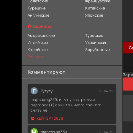
Советские
Французские
Турецкие
Китайские
Английские
Японские
Сериалы
Американские
Турецкие
Индийские
Украинские
C
Корейские
Зарубежные
Русские
Комментируют
Заре
Г
Гугугу
21.04.26
mapcoxog339, и тут у кастрюльки
пидгорае((( сами то ничего годного
снять не
ХЕЙТЕР (2026)
M
mapcoxog339
21.04.26