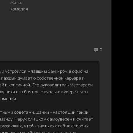
Жанр:
комедия
0
 и устроился младшим банкиром в офис на
о каждый думает о собственной карьере и
ей и критичной. Его руководитель Мастерсон
удники его боятся. Начальник уверен, что
 эмоции.
тными советами. Дэнни - настоящий гений,
команду, Фарук слишком самоуверен и считает
ружающих, чтобы знать их слабые стороны,
ными людьми и безрассудных сделках,