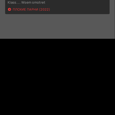
Klass..... Wsem smotret
ПЛОХИЕ ПАРНИ (2022)
ГИДОНЛАЙН
ТВОЙ ГИД В МИРЕ КИНО!
КАРТА