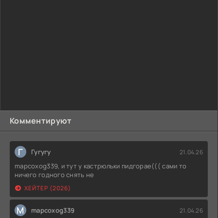
Комментируют
Г
Гугугу
21.04.26
mapcoxog339, и тут у кастрюльки пидгорае((( сами то
ничего годного снять не
ХЕЙТЕР (2026)
M
mapcoxog339
21.04.26