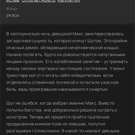
Жанр:
ужасы
В хэллоуинскую ночь девушкой Макс заинтересовалась
загадочная сущность, которую кличут Шутом. Это крайне
опасный демон, обладающий нечеловеческой мощью.
Наивно полагать, будто он довольствуется напуганными
лицами прохожих. Его излюбленное занятие – устраивать
между своими жертвами настоящие состязания. Узники
трикстера могут считать себя победителями, если
отделались сломанной психикой и испытали ужасную
боль, ведь проигравшие наказываются смертью.
Шут не ошибся, когда выбрал именно Макс. Вместо
попытки бегства, она добровольно решила сыграть с
монстром. Теперь ей придется пройти тщательно
продуманное минное поле из ловушек, попутно
разгадывая головоломки. В какой-то момент девушка