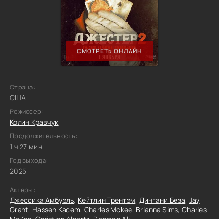
СМОТРЕТЬ ОНЛАЙН
Страна:
США
Режиссер:
Колин Кравчук
Продолжительность:
1 ч 27 мин
Год выхода:
2025
Актеры:
Джессика Амбуэль
,
Кейтлин Трентэм
,
Дингани Беза
,
Jay
Grant
,
Hassen Kacem
,
Charles Mckee
,
Brianna Sims
,
Charles
McKee
,
Christian Alberts
,
Rahman Ali