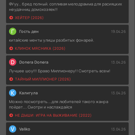
ФУуу... бред полный. сопливая мелодрамма для расияцких
неудачниц домохозяек!!
ХЕЙТЕР (2026)
Г
Гость ден
19.04.26
китайские менты улицы разбитых фонарей.
КЛИНОК МЯСНИКА (2026)
D
Donera Donera
13.04.26
Лучшее шоу!!! Браво Миллионеру!! Смотреть всем!
ТАЙНЫЙ МИЛЛИОНЕР (2026)
К
Калигула
13.04.26
Можно посмотреть....для любителей такого жанра
пойдет.... Смотри и наслаждайся
НЕ ДЫШИ: ИГРА НА ВЫЖИВАНИЕ (2022)
V
Valiko
13.04.26