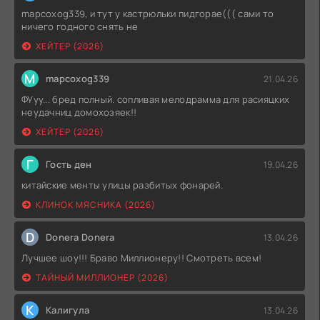
mapcoxog339, и тут у кастрюльки пидгорае((( сами то
ничего годного снять не
ХЕЙТЕР (2026)
M
mapcoxog339
21.04.26
ФУуу... бред полный. сопливая мелодрамма для расияцких
неудачниц домохозяек!!
ХЕЙТЕР (2026)
Г
Гость ден
19.04.26
китайские менты улицы разбитых фонарей.
КЛИНОК МЯСНИКА (2026)
D
Donera Donera
13.04.26
Лучшее шоу!!! Браво Миллионеру!! Смотреть всем!
ТАЙНЫЙ МИЛЛИОНЕР (2026)
К
Калигула
13.04.26