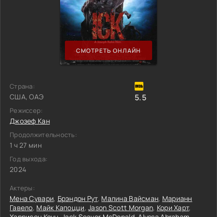
СМОТРЕТЬ ОНЛАЙН
Страна:
США, ОАЭ
5.5
Режиссер:
Джозеф Кан
Продолжительность:
1 ч 27 мин
Год выхода:
2024
Актеры:
Мена Сувари
,
Брэндон Рут
,
Малина Вайсман
,
Марианн
Гавело
,
Майк Капоцци
,
Jason Scott Morgan
,
Кори Харт
,
Харрисон Коун
,
Jack Seavor McDonald
,
Alyssa Abraham