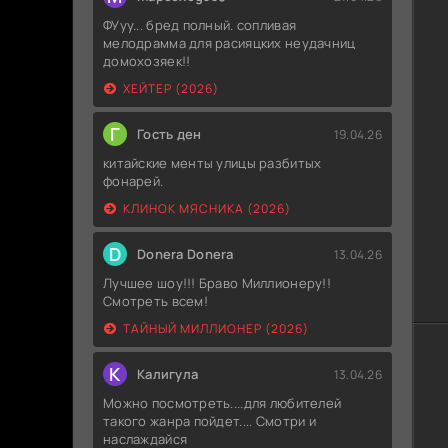
ФУуу... бред полный. сопливая
мелодрамма для расияцких неудачниц
домохозяек!!
ХЕЙТЕР (2026)
Г
Гость ден
19.04.26
китайские менты улицы разбитых
фонарей.
КЛИНОК МЯСНИКА (2026)
D
Donera Donera
13.04.26
Лучшее шоу!!! Браво Миллионеру!!
Смотреть всем!
ТАЙНЫЙ МИЛЛИОНЕР (2026)
К
Калигула
13.04.26
Можно посмотреть....для любителей
такого жанра пойдет.... Смотри и
наслаждайся