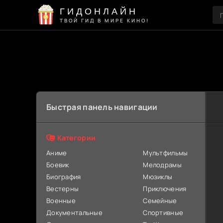
ГИДОНЛАЙН
ТВОЙ ГИД В МИРЕ КИНО!
Быстрая панель навигации
Категории
Аниме
Мультфильмы
Боевик
Мелодрамы
Биография
Мюзиклы
Вестерны
Приключения
Военные
Семейные
Документальные
Спортивные