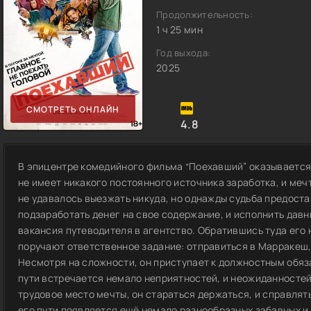
Продолжительность:
1 ч 25 мин
Год выхода:
2025
СМОТРЕТЬ ОНЛАЙН
4.8
В эпицентре комедийного фильма “Поехавший” оказывается 
не имеет никакого постоянного источника заработка, и мечт
не удавалось выезжать никуда, но однажды судьба предост
подзаработать денег на свое содержание, и исполнить дав
вакансия путеводителя в агентство. Обратившись туда его 
поручают ответственное задание: отправиться в Марракеш, 
Несмотря на сложности, он приступает к должностным обяза
пути встречается немало неприятностей, и неожиданностей.
трудовое место мечты, он стараться держаться, и справлят
его пути появляется ещё немало разнообразных забавных и