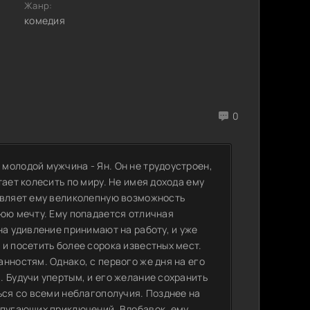
Жанр:
комедия
0
молодой мужчина - Ян. Он не трудоустроен,
ает колесить по миру. Не имея дохода ему
авляет ему великолепную возможность
нюю мечту. Ему попадается отличная
на удивление принимают на работу, и уже
и посетить более сорока известных мест.
нностям. Однако, с первого же дня на его
 Будучи упертым, и его желание сохранить
ься со всеми неблагополучия. Позднее на
 пугающих приключений. Вдобавок, ему