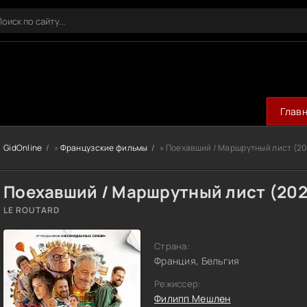
Глав
GidOnline
»
Французские фильмы
» Поехавший / Маршрутный лист (20
Поехавший / Маршрутный лист (202
LE ROUTARD
Страна:
Франция, Бельгия
Режиссер:
Филипп Мешлен