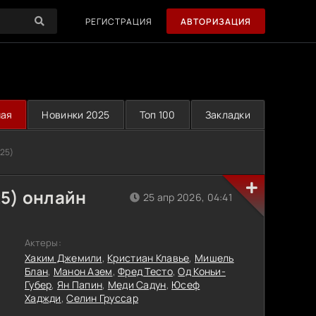
РЕГИСТРАЦИЯ
АВТОРИЗАЦИЯ
ная
Новинки 2025
Топ 100
Закладки
25)
5) онлайн
25 апр 2026, 04:41
Актеры:
Хаким Джемили
,
Кристиан Клавье
,
Мишель
Блан
,
Манон Азем
,
Фред Тесто
,
Од Коньи-
Губер
,
Ян Папин
,
Меди Садун
,
Юсеф
Хаджди
,
Селин Груссар