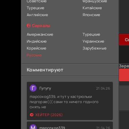
Советские
Французские
Турецкие
Китайские
Английские
Японские
Сериалы
Американские
Турецкие
C
Индийские
Украинские
Корейские
Зарубежные
Русские
Заре
Комментируют
Г
Гугугу
21.04.26
mapcoxog339, и тут у кастрюльки
пидгорае((( сами то ничего годного
снять не
ХЕЙТЕР (2026)
M
mapcoxog339
21.04.26