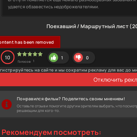
удается обзавестись недоброжелателями.
Поехавший / Маршрутный лист (2
ontent has been removed
10
1
0
1
Голосов:
гистрируйтесь на сайте и мы сократим рекламу для вас до м
Отключить рек
Понравился фильм? Поделитесь своим мнением!
Оставьте отзыв и помогите другим зрителям выбрать, что посмот
решающим для кого-то.
Рекомендуем посмотреть: