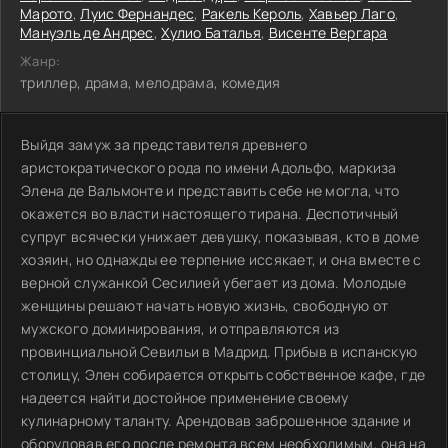
Марото
,
Луис Фернандес
,
Ракель Кероль
,
Хавьер Лаго
,
Мануэль де Андрес
,
Хулио Баталья
,
Висенте Вергара
Жанр:
триллер, драма, мелодрама, комедия
Выйдя замуж за представителя древнего
аристократического рода по имени Адольфо, маркиза
Элена де Вальмонте и представить себе не могла, что
окажется во власти настоящего тирана. Деспотичный
супруг всячески унижает девушку, показывая, кто в доме
хозяин, но однажды ее терпение иссякает, и она вместе с
верной служанкой Сесилией убегает из дома. Молодые
женщины решают начать новую жизнь, свободную от
мужского доминирования, и отправляются из
провинциальной Севильи в Мадрид. Прибыв в испанскую
столицу, Элен собирается открыть собственное кафе, где
надеется найти достойное применение своему
кулинарному таланту. Арендовав заброшенное здание и
оборудовав его после ремонта всем необходимым, она на