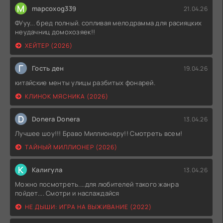
M
mapcoxog339
21.04.26
ФУуу... бред полный. сопливая мелодрамма для расияцких
неудачниц домохозяек!!
ХЕЙТЕР (2026)
Г
Гость ден
19.04.26
китайские менты улицы разбитых фонарей.
КЛИНОК МЯСНИКА (2026)
D
Donera Donera
13.04.26
Лучшее шоу!!! Браво Миллионеру!! Смотреть всем!
ТАЙНЫЙ МИЛЛИОНЕР (2026)
К
Калигула
13.04.26
Можно посмотреть....для любителей такого жанра
пойдет.... Смотри и наслаждайся
НЕ ДЫШИ: ИГРА НА ВЫЖИВАНИЕ (2022)