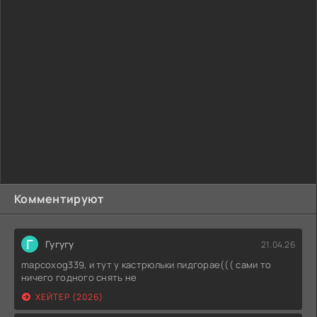
Комментируют
Г
Гугугу
21.04.26
mapcoxog339, и тут у кастрюльки пидгорае((( сами то
ничего годного снять не
ХЕЙТЕР (2026)