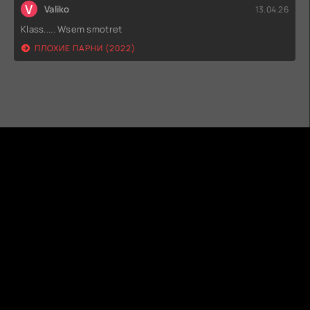
V
Valiko
13.04.26
Klass..... Wsem smotret
ПЛОХИЕ ПАРНИ (2022)
ГИДОНЛАЙН
ТВОЙ ГИД В МИРЕ КИНО!