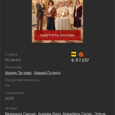
СМОТРЕТЬ ОНЛАЙН
Страна:
Испания
6.9
7.237
Режиссер:
Мария Тагорес
,
Хавьер Пулидо
,
Саманта Лопес Сперанса
Продолжительность:
1 ч
Год выхода:
2025
Актеры:
Вероника Санчес
,
Андреа Дуро
,
Марибель Салас
,
Элена