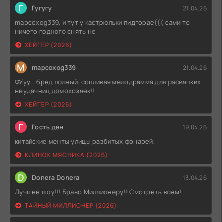
Г
Гугугу
21.04.26
mapcoxog339, и тут у кастрюльки пидгорае((( сами то
ничего годного снять не
ХЕЙТЕР (2026)
M
mapcoxog339
21.04.26
ФУуу... бред полный. сопливая мелодрамма для расияцких
неудачниц домохозяек!!
ХЕЙТЕР (2026)
Г
Гость ден
19.04.26
китайские менты улицы разбитых фонарей.
КЛИНОК МЯСНИКА (2026)
D
Donera Donera
13.04.26
Лучшее шоу!!! Браво Миллионеру!! Смотреть всем!
ТАЙНЫЙ МИЛЛИОНЕР (2026)