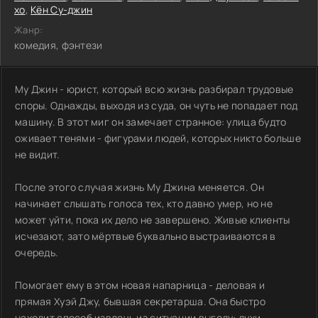
хо
,
Кён Су-джин
Жанр:
комедия, фэнтези
Му Джин - юрист, который всю жизнь разбирал трудовые
споры. Однажды, выходя из суда, он чуть не попадает под
машину. В этот миг он замечает странное: улица будто
оживает тенями - фигурами людей, которых никто больше
не видит.
После этого случая жизнь Му Джина меняется. Он
начинает слышать голоса тех, кто давно умер, но не
может уйти, пока их дело не завершено. Живые клиенты
исчезают, зато мёртвые буквально выстраиваются в
очередь.
Помогает ему в этом новая напарница - деловая и
прямая Хуэй Джу, бывшая секретарша. Она быстро
находит способ извлечь из ситуации выгоду: духи