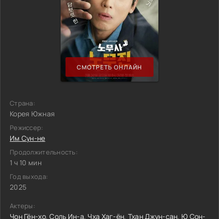
СМОТРЕТЬ ОНЛАЙН
Страна:
Корея Южная
Режиссер:
Им Сун-не
Продолжительность:
1 ч 10 мин
Год выхода:
2025
Актеры:
Чон Гён-хо
,
Соль Ин-а
,
Чха Хаг-ён
,
Тхан Джун-сан
,
Ю Сон-