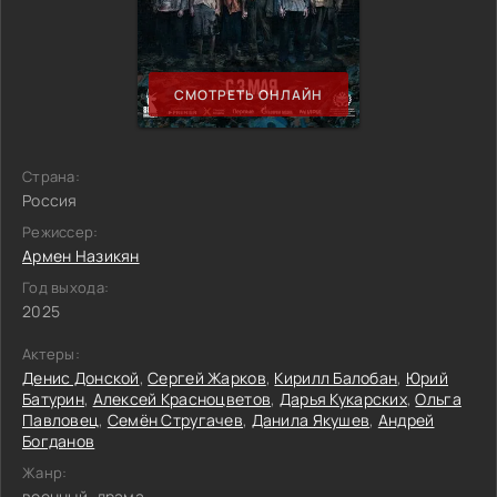
СМОТРЕТЬ ОНЛАЙН
Страна:
Россия
Режиссер:
Армен Назикян
Год выхода:
2025
Актеры:
Денис Донской
,
Сергей Жарков
,
Кирилл Балобан
,
Юрий
Батурин
,
Алексей Красноцветов
,
Дарья Кукарских
,
Ольга
Павловец
,
Семён Стругачев
,
Данила Якушев
,
Андрей
Богданов
Жанр:
военный, драма