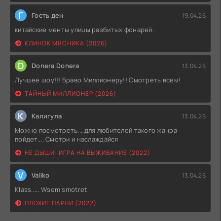
Г
Гость ден
19.04.26
китайские менты улицы разбитых фонарей.
КЛИНОК МЯСНИКА (2026)
D
Donera Donera
13.04.26
Лучшее шоу!!! Браво Миллионеру!! Смотреть всем!
ТАЙНЫЙ МИЛЛИОНЕР (2026)
К
Калигула
13.04.26
Можно посмотреть....для любителей такого жанра
пойдет.... Смотри и наслаждайся
НЕ ДЫШИ: ИГРА НА ВЫЖИВАНИЕ (2022)
V
Valiko
13.04.26
Klass..... Wsem smotret
ПЛОХИЕ ПАРНИ (2022)