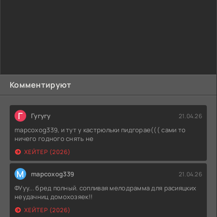
Комментируют
Г
Гугугу
21.04.26
mapcoxog339, и тут у кастрюльки пидгорае((( сами то
ничего годного снять не
ХЕЙТЕР (2026)
M
mapcoxog339
21.04.26
ФУуу... бред полный. сопливая мелодрамма для расияцких
неудачниц домохозяек!!
ХЕЙТЕР (2026)