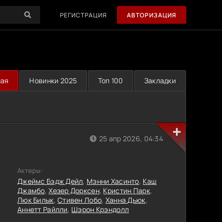
РЕГИСТРАЦИЯ
АВТОРИЗАЦИЯ
ная
Новинки 2025
Топ 100
Закладки
25 апр 2026, 04:34
Актеры:
Джеймс Бэдж Дейл
,
Мэнни Хасинто
,
Каш
Джамбо
,
Хезер Дорксен
,
Кристин Парк
,
Люк Билык
,
Стивен Лобо
,
Ханна Дьюк
,
Аннетт Райлли
,
Шэрон Крэндолл