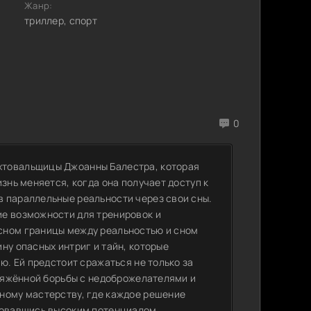
Жанр:
триллер, спорт
0
хтовальщицы Джоанны Балестра, которая
знь меняется, когда она получает доступ к
 параллельные реальности через свои сны.
ие возможности для тренировок и
сном границы между реальностью и сном
ну опасных интриг и тайн, которые
ю. Ей предстоит сражаться не только за
пряжённой борьбы с недоброжелателями и
ному мастерству, где каждое решение
ьзовавшись высоким потенциалом