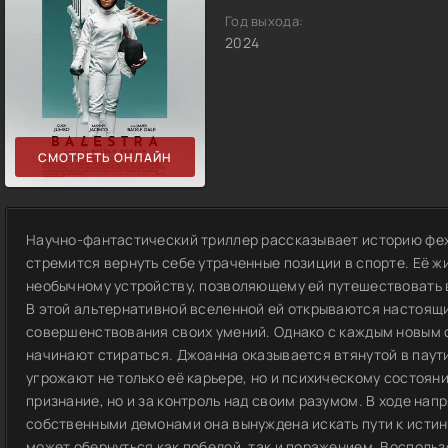
Год выхода:
2024
СМОТРЕТЬ ОНЛАЙН
Научно-фантастический триллер рассказывает историю фе
стремится вернуть себе утраченные позиции в спорте. Её жи
необычному устройству, позволяющему ей путешествовать в
В этой альтернативной вселенной ей открываются настоящ
совершенствования своих умений. Однако с каждым новым 
начинают стираться. Джоанна оказывается втянутой в паути
угрожают не только её карьере, но и психическому состояни
признание, но и за контроль над своим разумом. В ходе на
собственными демонами она вынуждена искать пути к истин
может обернуться как победой, так и поражением. Воспол