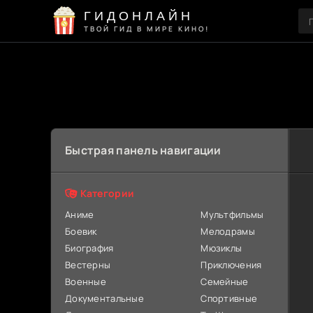
ГИДОНЛАЙН
ТВОЙ ГИД В МИРЕ КИНО!
Быстрая панель навигации
Категории
Аниме
Мультфильмы
Боевик
Мелодрамы
Биография
Мюзиклы
Вестерны
Приключения
Военные
Семейные
Документальные
Спортивные