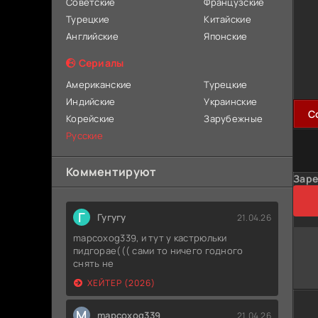
Советские
Французские
Турецкие
Китайские
Английские
Японские
Сериалы
Американские
Турецкие
Индийские
Украинские
C
Корейские
Зарубежные
Русские
Комментируют
Заре
Г
Гугугу
21.04.26
mapcoxog339, и тут у кастрюльки
пидгорае((( сами то ничего годного
снять не
ХЕЙТЕР (2026)
M
mapcoxog339
21.04.26