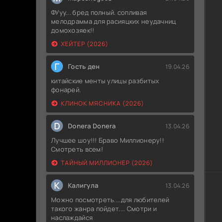
ФУуу... бред полный. сопливая
мелодрамма для расияцких неудачниц
домохозяек!!
ХЕЙТЕР (2026)
Г
Гость ден
19.04.26
китайские менты улицы разбитых
фонарей.
КЛИНОК МЯСНИКА (2026)
D
Donera Donera
13.04.26
Лучшее шоу!!! Браво Миллионеру!!
Смотреть всем!
ТАЙНЫЙ МИЛЛИОНЕР (2026)
К
Калигула
13.04.26
Можно посмотреть....для любителей
такого жанра пойдет.... Смотри и
наслаждайся