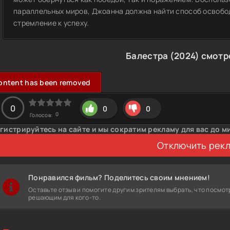
параллельных миров, Джоанна должна найти способ освобод
стремление к успеху.
Балестра (2024) смотр
ontent has been removed
0
0
0
0
Голосов:
гистрируйтесь на сайте и мы сократим рекламу для вас до м
Отключить рек
Понравился фильм? Поделитесь своим мнением!
Оставьте отзыв и помогите другим зрителям выбрать, что посмот
решающим для кого-то.