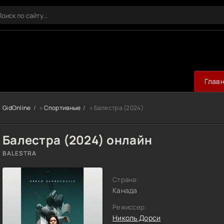
Глав
GidOnline
»
Спортивные
» Балестра (2024)
Балестра (2024) онлайн
BALESTRA
Страна:
Канада
Режиссер:
Николь Дорси