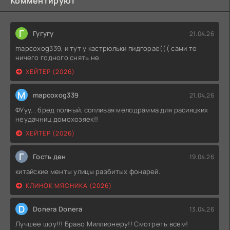
Комментируют
Г
Гугугу
21.04.26
mapcoxog339, и тут у кастрюльки пидгорае((( сами то
ничего годного снять не
ХЕЙТЕР (2026)
M
mapcoxog339
21.04.26
ФУуу... бред полный. сопливая мелодрамма для расияцких
неудачниц домохозяек!!
ХЕЙТЕР (2026)
Г
Гость ден
19.04.26
китайские менты улицы разбитых фонарей.
КЛИНОК МЯСНИКА (2026)
D
Donera Donera
13.04.26
Лучшее шоу!!! Браво Миллионеру!! Смотреть всем!