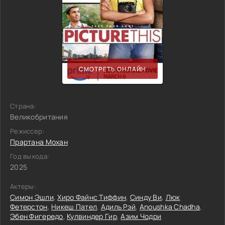
СМОТРЕТЬ ОНЛАЙН
Страна:
Великобритания
Режиссер:
Прартана Мохан
Год выхода:
2025
Актеры:
Симон Эшли
,
Хиро Файнс Тиффин
,
Синду Ви
,
Люк
Фетерстон
,
Никеш Пател
,
Адиль Рэй
,
Anoushka Chadha
,
Эбен Фигередо
,
Кулвиндер Гир
,
Азим Чодри