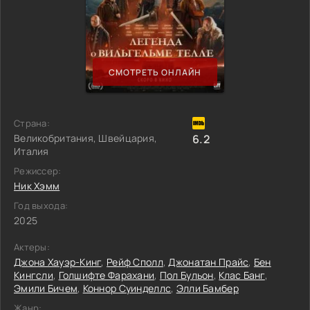
СМОТРЕТЬ ОНЛАЙН
Страна:
Великобритания, Швейцария,
6.2
Италия
Режиссер:
Ник Хэмм
Год выхода:
2025
Актеры:
Джона Хауэр-Кинг
,
Рейф Сполл
,
Джонатан Прайс
,
Бен
Кингсли
,
Голшифте Фарахани
,
Пол Бульон
,
Клас Банг
,
Эмили Бичем
,
Коннор Суинделлс
,
Элли Бамбер
Жанр: