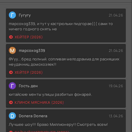
Г
Гугугу
21.04.26
mapcoxog339, и тут у кастрюльки пидгорае((( сами то
ничего годного снять не
ХЕЙТЕР (2026)
M
mapcoxog339
21.04.26
ФУуу... бред полный. сопливая мелодрамма для расияцких
неудачниц домохозяек!!
ХЕЙТЕР (2026)
Г
Гость ден
19.04.26
китайские менты улицы разбитых фонарей.
КЛИНОК МЯСНИКА (2026)
D
Donera Donera
13.04.26
Лучшее шоу!!! Браво Миллионеру!! Смотреть всем!