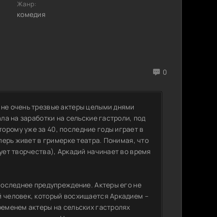
Жанр:
комедия
0
 не очень трезвые актеры целыми днями
ала на заработки на сельские гастроли, под
орому уже за 40, последние годы играет в
еперь живет в гримерке театра. Понимая, что
бует творчества), Аркадий начинает во время
 последнее предупреждение. Актеры его не
й человек, который восхищается Аркадием –
ременем актеры на сельских гастролях