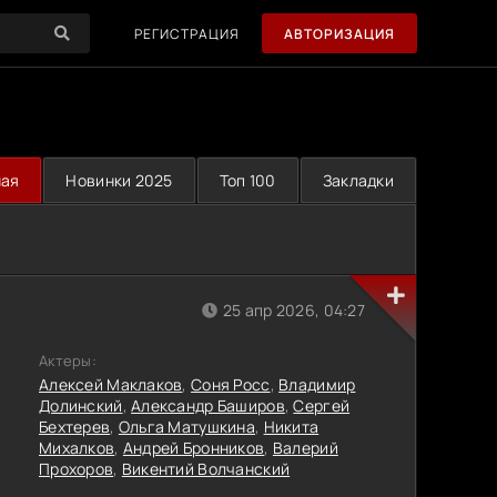
РЕГИСТРАЦИЯ
АВТОРИЗАЦИЯ
ная
Новинки 2025
Топ 100
Закладки
25 апр 2026, 04:27
Актеры:
Алексей Маклаков
,
Соня Росс
,
Владимир
Долинский
,
Александр Баширов
,
Сергей
Бехтерев
,
Ольга Матушкина
,
Никита
Михалков
,
Андрей Бронников
,
Валерий
Прохоров
,
Викентий Волчанский