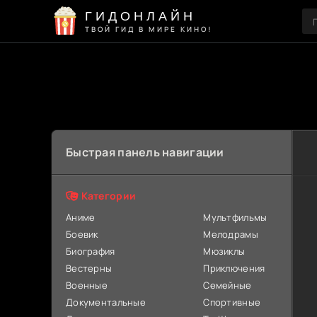
ГИДОНЛАЙН
ТВОЙ ГИД В МИРЕ КИНО!
Быстрая панель навигации
Категории
Аниме
Мультфильмы
Боевик
Мелодрамы
Биография
Мюзиклы
Вестерны
Приключения
Военные
Семейные
Документальные
Спортивные