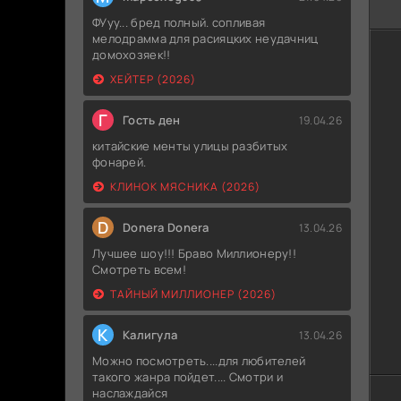
ФУуу... бред полный. сопливая
мелодрамма для расияцких неудачниц
домохозяек!!
ХЕЙТЕР (2026)
Г
Гость ден
19.04.26
китайские менты улицы разбитых
фонарей.
КЛИНОК МЯСНИКА (2026)
D
Donera Donera
13.04.26
Лучшее шоу!!! Браво Миллионеру!!
Смотреть всем!
ТАЙНЫЙ МИЛЛИОНЕР (2026)
К
Калигула
13.04.26
Можно посмотреть....для любителей
такого жанра пойдет.... Смотри и
наслаждайся