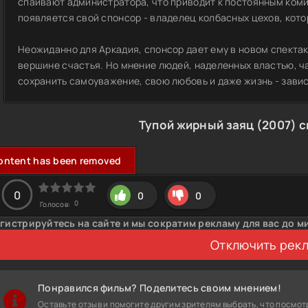
спаивают администратора, что приводит к постоянным коми
появляется свой спонсор - владелец колбасных цехов, кото
Неожиданно для Аркадия, спонсор дает ему в новом спектак
вершине счастья. Но мнение людей, наделенных властью, ч
сохранить самоуважение, свою любовь и даже жизнь - завис
Тупой жирный заяц (2007) 
ontent has been removed
0
0
0
0
Голосов:
гистрируйтесь на сайте и мы сократим рекламу для вас до м
Отключить рек
Понравился фильм? Поделитесь своим мнением!
Оставьте отзыв и помогите другим зрителям выбрать, что посмот