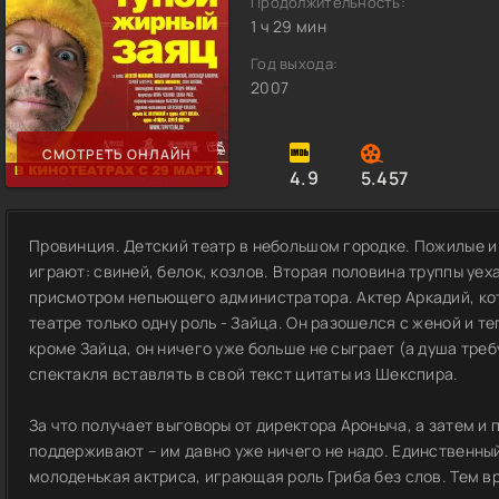
Продолжительность:
1 ч 29 мин
Год выхода:
2007
СМОТРЕТЬ ОНЛАЙН
4.9
5.457
Провинция. Детский театр в небольшом городке. Пожилые и
играют: свиней, белок, козлов. Вторая половина труппы уех
присмотром непьющего администратора. Актер Аркадий, кот
театре только одну роль - Зайца. Он разошелся с женой и т
кроме Зайца, он ничего уже больше не сыграет (а душа тре
спектакля вставлять в свой текст цитаты из Шекспира.
За что получает выговоры от директора Ароныча, а затем и
поддерживают – им давно уже ничего не надо. Единственны
молоденькая актриса, играющая роль Гриба без слов. Тем в