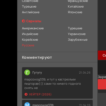
Советские
Французские
Турецкие
Китайские
Английские
Японские
Сериалы
Американские
Турецкие
Индийские
Украинские
Корейские
Зарубежные
Русские
C
Комментируют
Г
Гугугу
21.04.26
Заре
mapcoxog339, и тут у кастрюльки
пидгорае((( сами то ничего годного
снять не
ХЕЙТЕР (2026)
M
mapcoxog339
21.04.26