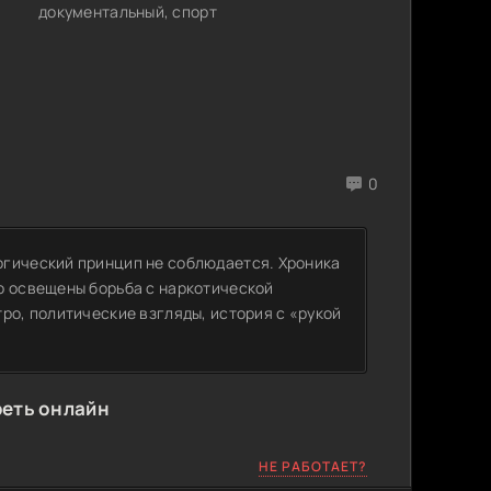
документальный, спорт
0
огический принцип не соблюдается. Хроника
о освещены борьба с наркотической
ро, политические взгляды, история с «рукой
реть онлайн
НЕ РАБОТАЕТ?