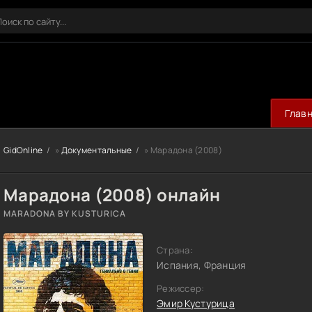
Глав
GidOnline
»
Документальные
» Марадона (2008)
Марадона (2008) онлайн
MARADONA BY KUSTURICA
Страна:
Испания, Франция
Режиссер:
Эмир Кустурица