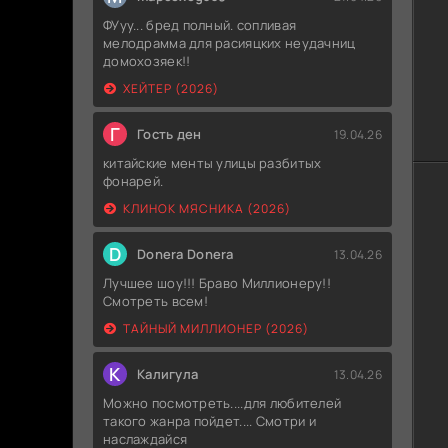
ФУуу... бред полный. сопливая
мелодрамма для расияцких неудачниц
домохозяек!!
ХЕЙТЕР (2026)
Г
Гость ден
19.04.26
китайские менты улицы разбитых
фонарей.
КЛИНОК МЯСНИКА (2026)
D
Donera Donera
13.04.26
Лучшее шоу!!! Браво Миллионеру!!
Смотреть всем!
ТАЙНЫЙ МИЛЛИОНЕР (2026)
К
Калигула
13.04.26
Можно посмотреть....для любителей
такого жанра пойдет.... Смотри и
наслаждайся