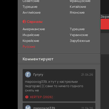
Советские
Французские
Турецкие
Китайские
Английские
Японские
Заре
Сериалы
Американские
Турецкие
Индийские
Украинские
Корейские
Зарубежные
Русские
Комментируют
Г
Гугугу
21.04.26
mapcoxog339, и тут у кастрюльки
пидгорае((( сами то ничего годного
снять не
ХЕЙТЕР (2026)
M
mapcoxog339
21.04.26