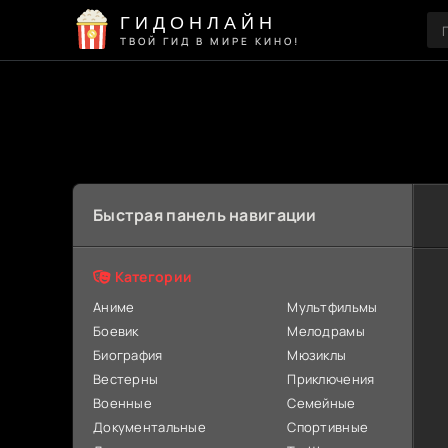
ГИДОНЛАЙН
ТВОЙ ГИД В МИРЕ КИНО!
Быстрая панель навигации
Категории
Аниме
Мультфильмы
Боевик
Мелодрамы
Биография
Мюзиклы
Вестерны
Приключения
Военные
Семейные
Документальные
Спортивные