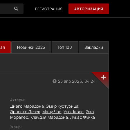
РЕГИСТРАЦИЯ
АВТОРИЗАЦИЯ
ная
Новинки 2025
Топ 100
Закладки
25 апр 2026, 04:24
Актеры:
Диего Марадона
,
Эмир Кустурица
,
Эрнесто Лезек
,
Ману Чао
,
Уго Чавес
,
Эво
Моралес
,
Клаудия Марадона
,
Лукас Фуика
Жанр: