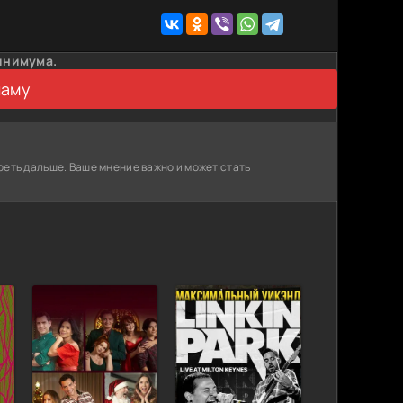
инимума.
ламу
реть дальше. Ваше мнение важно и может стать