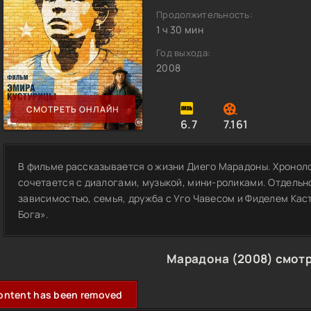
Продолжительность:
1 ч 30 мин
Год выхода:
2008
СМОТРЕТЬ ОНЛАЙН
6.7
7.161
В фильме рассказывается о жизни Диего Марадоны. Хронол
сочетается с диалогами, музыкой, мини-роликами. Отдельн
зависимостью, семья, дружба с Уго Чавесом и Фиделем Каст
Бога».
Марадона (2008) смот
ontent has been removed