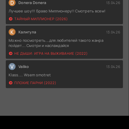
D
Donera Donera
13.04.26
Лучшее шоу!!! Браво Миллионеру!! Смотреть всем!
ТАЙНЫЙ МИЛЛИОНЕР (2026)
К
Калигула
13.04.26
Можно посмотреть....для любителей такого жанра
пойдет.... Смотри и наслаждайся
НЕ ДЫШИ: ИГРА НА ВЫЖИВАНИЕ (2022)
V
Valiko
13.04.26
Klass..... Wsem smotret
ПЛОХИЕ ПАРНИ (2022)