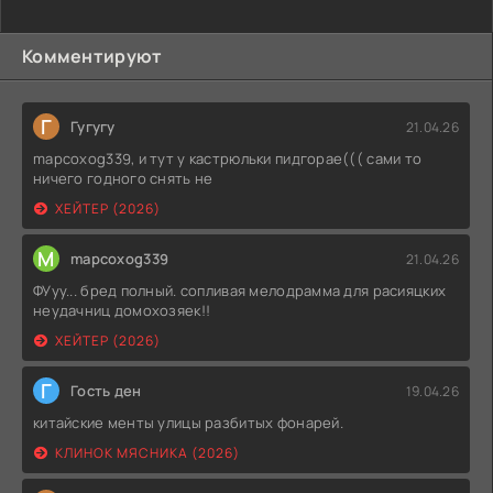
Комментируют
Г
Гугугу
21.04.26
mapcoxog339, и тут у кастрюльки пидгорае((( сами то
ничего годного снять не
ХЕЙТЕР (2026)
M
mapcoxog339
21.04.26
ФУуу... бред полный. сопливая мелодрамма для расияцких
неудачниц домохозяек!!
ХЕЙТЕР (2026)
Г
Гость ден
19.04.26
китайские менты улицы разбитых фонарей.
КЛИНОК МЯСНИКА (2026)