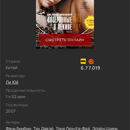
СМОТРЕТЬ ОНЛАЙН
Страна:
Китай
6.7
7.019
Режиссер:
Ли Юй
Продолжительность:
1 ч 52 мин
Год выхода:
2007
Актеры:
Фань Бинбин
,
Тун Давэй
,
Тони Люн Ка-Фай
,
Элэйн Цзинь
,