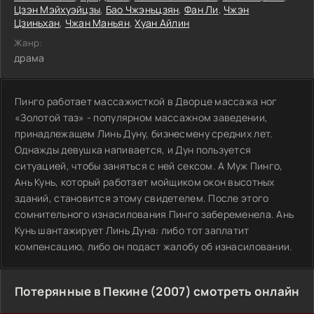
Цзэн Мэйхуэйцзы
,
Бао Чжэньцзян
,
Фан Ли
,
Чжэн
Цзиньхан
,
Чжан Маньян
,
Хуан Айлин
Жанр:
драма
Пинго работает массажисткой в Дворце массажа ног
«Золотой таз» - популярном массажном заведении,
принадлежащем Линь Дуну, бизнесмену средних лет.
Однажды девушка напивается, и Дун пользуется
ситуацией, чтобы заняться с ней сексом. А Муж Пинго,
Ань Кунь, который работает мойщиком окон высотных
зданий, становится этому свидетелем. После этого
сомнительного изнасилования Пинго забеременела. Ань
Кунь шантажирует Линь Дуна: либо тот заплатит
компенсацию, либо он подаст жалобу об изнасиловании.
Потерянные в Пекине (2007) смотреть онлайн