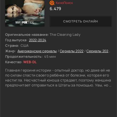
речи, ведь это не только личное горе от смерти дочери, но
6.479
и стремление восстановить справедливость.
Нерешенным остается вопрос, связанный с отцовством
Альфи, что доставляет адвокату дополнительные
СМОТРЕТЬ ОНЛАЙН
проблемы. Сложившиеся непростые отношения
подрывает появление Евы, начальницы главного офиса в
Майями. Она – еще одна бывшая супруга Старшего, и
Оригинальное название:
The Cleaning Lady
теперь все хотят добиться ее благосклонности…
Год выпуска:
2022-2024
Страна:
США
Жанр:
Американские сериалы
/
Сериалы 2022
/
Сериалы 2023
/
С
Продолжительность:
45 мин
Качество:
WEB-DL
Главная героиня истории - опытный доктор, но даже ей не
по силам спасти своего ребёнка от болезни, которая его
настигла. Несчастный юноша страдает, поэтому женщина
предпочитает отправиться в Штаты за помощью. Увы, но и
медицина там оказывается не такой уж простой: героине
теперь нужны большие средства на лечение ребенка. Она
понимает, что быстро заработать требуемую сумму ей не
удастся. Однако женщина не собирается сдаваться: она
вступает в ряды криминальной организации, плотно
связываясь с мафией. Правда, пока что героиня занимает