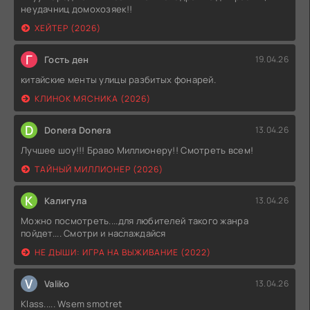
неудачниц домохозяек!!
ХЕЙТЕР (2026)
Г
Гость ден
19.04.26
китайские менты улицы разбитых фонарей.
КЛИНОК МЯСНИКА (2026)
D
Donera Donera
13.04.26
Лучшее шоу!!! Браво Миллионеру!! Смотреть всем!
ТАЙНЫЙ МИЛЛИОНЕР (2026)
К
Калигула
13.04.26
Можно посмотреть....для любителей такого жанра
пойдет.... Смотри и наслаждайся
НЕ ДЫШИ: ИГРА НА ВЫЖИВАНИЕ (2022)
V
Valiko
13.04.26
Klass..... Wsem smotret