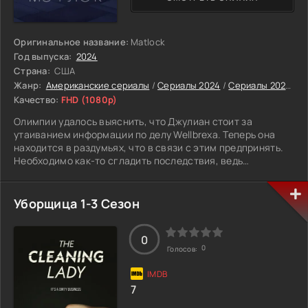
Оригинальное название:
Matlock
Год выпуска:
2024
Страна:
США
Жанр:
Американские сериалы
/
Сериалы 2024
/
Сериалы 2025
/
Ф
Качество:
FHD (1080p)
Олимпии удалось выяснить, что Джулиан стоит за
утаиванием информации по делу Wellbrexa. Теперь она
находится в раздумьях, что в связи с этим предпринять.
Необходимо как-то сгладить последствия, ведь
фигурирование их сотрудника в следственных
материалах – серьезный урон репутации. От решения
зависит будущее всех в «Джейкобсон Мур».
Уборщица 1-3 Сезон
Мэдлин Кингстон, пришедшая в компанию под
псевдонимом Мэтти, стала относиться лучше к мисс
0
0
Голосов:
Лоуренс. Их дружба каждый раз проходит испытания,
когда приходится проводить все более тяжелые
расследования.
7
О возвращении Мэтти на почетную пенсию не может идти