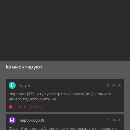
место простой уборщицы, однако со временем ей удастся
обрести особое влияние.
Комментируют
Г
Гугугу
21.04.26
mapcoxog339, и тут у кастрюльки пидгорае((( сами то
ничего годного снять не
ХЕЙТЕР (2026)
M
mapcoxog339
21.04.26
ФУуу... бред полный. сопливая мелодрамма для расияцких