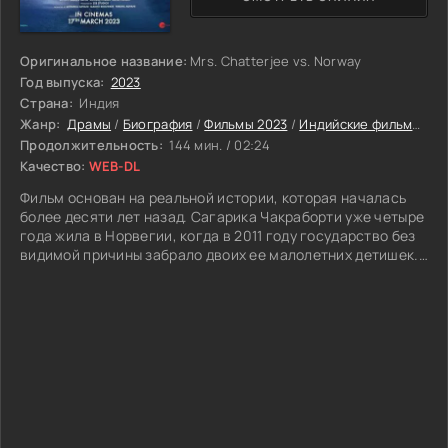
Оригинальное название:
Mrs. Chatterjee vs. Norway
Год выпуска:
2023
Страна:
Индия
Жанр:
Драмы
/
Биография
/
Фильмы 2023
/
Индийские фильмы
/
Ф
Продолжительность:
144 мин. / 02:24
Качество:
WEB-DL
Фильм основан на реальной истории, которая началась
более десяти лет назад. Сагарика Чакраборти уже четыре
года жила в Норвегии, когда в 2011 году государство без
видимой причины забрало двоих ее малолетних детишек.
В кинокартине ее называют Дебикой. Почему у Дебики
забрали детей? Официальный список обвинений —
совместный сон, кормление с рук, нанесение краски — на
первый взгляд сводится к простым культурным
различиям, а не жестокому обращению с детьми. Однако,
по словам мужа Дебики, это все ее вина: она слишком
эмоциональна, слишком драматична, слишком не желает
интегрироваться. Дебика становится все более одинокой
в ??своей битве против могущественного иностранного
государства. На самом деле, испытание Дебики в