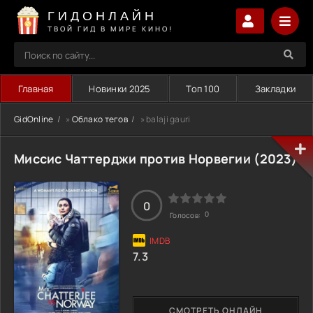
ГИДОНЛАЙН
ТВОЙ ГИД В МИРЕ КИНО!
Главная
Новинки 2025
Топ 100
Закладки
GidOnline
»
Облако тегов
» balaji gauri
Миссис Чаттерджи против Норвегии (2023)
0
0
Голосов:
7.3
СМОТРЕТЬ ОНЛАЙН