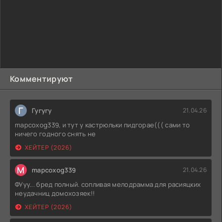
реальной жизни было частью более крупной проблемы
внутри службы защиты детей Норвегии. Согласно одному
сообщению СМИ за 2016 год, вероятность того, что детей
с матерью-иностранкой насильно заберут из их семей, в
четыре раза выше.
Комментируют
Г
Гугугу
21.04.26
mapcoxog339, и тут у кастрюльки пидгорае((( сами то
ничего годного снять не
ХЕЙТЕР (2026)
M
mapcoxog339
21.04.26
ФУуу... бред полный. сопливая мелодрамма для расияцких
неудачниц домохозяек!!
ХЕЙТЕР (2026)