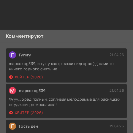
Комментируют
Г
Гугугу
21.04.26
mapcoxog339, и тут у кастрюльки пидгорае((( сами то
ничего годного снять не
ХЕЙТЕР (2026)
M
mapcoxog339
21.04.26
ФУуу... бред полный. сопливая мелодрамма для расияцких
неудачниц домохозяек!!
ХЕЙТЕР (2026)
Г
Гость ден
19.04.26