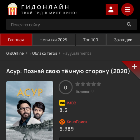
ГИДОНЛАЙН
ТВОЙ ГИД В МИРЕ КИНО!
Главная
Новинки 2025
Топ 100
Закладки
GidOnline
»
Облако тегов
» ayyushi mehta
Асур: Познай свою тёмную сторону (2020)
0
0
Голосов:
8.5
6.989