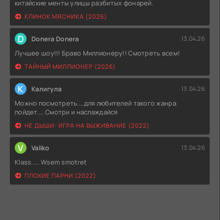
китайские менты улицы разбитых фонарей.
КЛИНОК МЯСНИКА (2026)
D
Donera Donera
13.04.26
Лучшее шоу!!! Браво Миллионеру!! Смотреть всем!
ТАЙНЫЙ МИЛЛИОНЕР (2026)
К
Калигула
13.04.26
Можно посмотреть....для любителей такого жанра
пойдет.... Смотри и наслаждайся
НЕ ДЫШИ: ИГРА НА ВЫЖИВАНИЕ (2022)
V
Valiko
13.04.26
Klass..... Wsem smotret
ПЛОХИЕ ПАРНИ (2022)