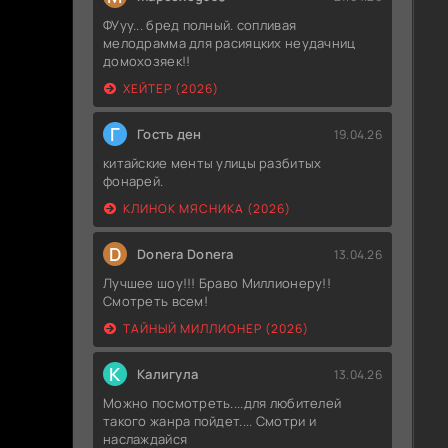
ФУуу... бред полный. сопливая
мелодрамма для расияцких неудачниц
домохозяек!!
ХЕЙТЕР (2026)
Г
Гость ден
19.04.26
китайские менты улицы разбитых
фонарей.
КЛИНОК МЯСНИКА (2026)
D
Donera Donera
13.04.26
Лучшее шоу!!! Браво Миллионеру!!
Смотреть всем!
ТАЙНЫЙ МИЛЛИОНЕР (2026)
К
Калигула
13.04.26
Можно посмотреть....для любителей
такого жанра пойдет.... Смотри и
наслаждайся