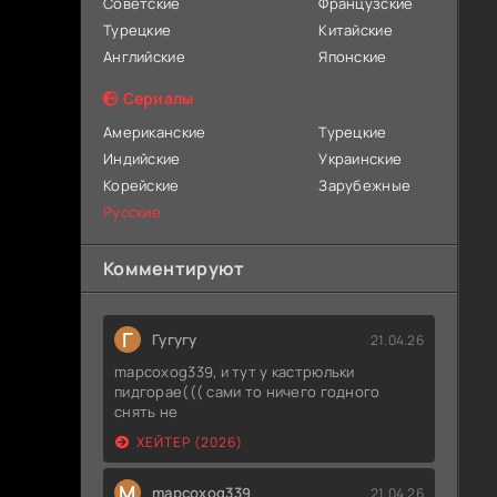
Советские
Французские
Турецкие
Китайские
Английские
Японские
Сериалы
Американские
Турецкие
Индийские
Украинские
Корейские
Зарубежные
Русские
Комментируют
Г
Гугугу
21.04.26
mapcoxog339, и тут у кастрюльки
пидгорае((( сами то ничего годного
снять не
ХЕЙТЕР (2026)
M
mapcoxog339
21.04.26