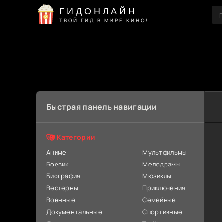
ГИДОНЛАЙН
ТВОЙ ГИД В МИРЕ КИНО!
Быстрая панель навигации
Категории
Аниме
Мультфильмы
Боевик
Мелодрамы
Биография
Мюзиклы
Вестерны
Приключения
Военные
Семейные
Документальные
Спортивные