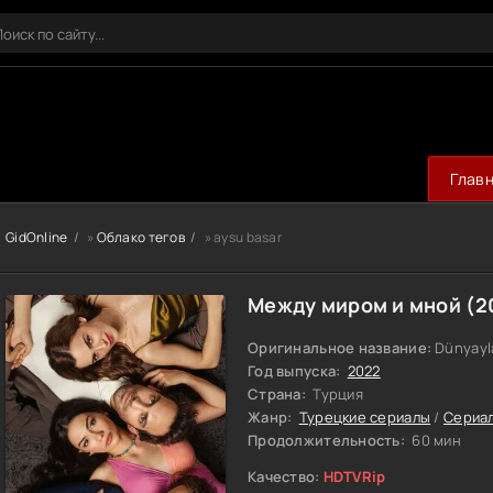
Глав
GidOnline
»
Облако тегов
» aysu basar
Между миром и мной (2
Оригинальное название:
Dünyayl
Год выпуска:
2022
Страна:
Турция
Жанр:
Турецкие сериалы
/
Сериа
Продолжительность:
60 мин
Качество:
HDTVRip