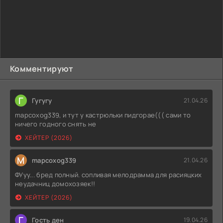
Персонаж с ними встретится. Твари будут пугать
человека. Отступить нельзя. Следует добраться до
истины. Любыми способами герой решил это
осуществить. За страх отвечают два жанра - триллер и
хоррор. За запутанные моменты - детектив. В этой
истории много неожиданных сюжетных ходов и большой
уровень ужаса. К развязке все интересно приближалось.
Комментируют
Г
Гугугу
21.04.26
mapcoxog339, и тут у кастрюльки пидгорае((( сами то
ничего годного снять не
ХЕЙТЕР (2026)
M
mapcoxog339
21.04.26
ФУуу... бред полный. сопливая мелодрамма для расияцких
неудачниц домохозяек!!
ХЕЙТЕР (2026)
Г
Гость ден
19.04.26