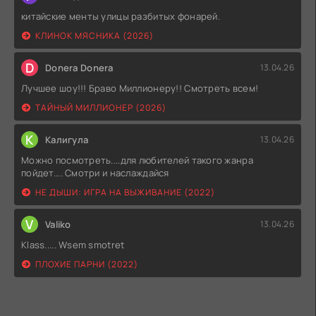
китайские менты улицы разбитых фонарей.
КЛИНОК МЯСНИКА (2026)
D
Donera Donera
13.04.26
Лучшее шоу!!! Браво Миллионеру!! Смотреть всем!
ТАЙНЫЙ МИЛЛИОНЕР (2026)
К
Калигула
13.04.26
Можно посмотреть....для любителей такого жанра
пойдет.... Смотри и наслаждайся
НЕ ДЫШИ: ИГРА НА ВЫЖИВАНИЕ (2022)
V
Valiko
13.04.26
Klass..... Wsem smotret
ПЛОХИЕ ПАРНИ (2022)