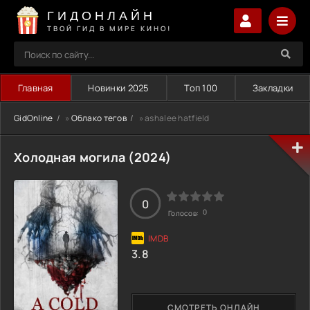
ГИДОНЛАЙН
ТВОЙ ГИД В МИРЕ КИНО!
Главная
Новинки 2025
Топ 100
Закладки
GidOnline
»
Облако тегов
» ashalee hatfield
Холодная могила (2024)
0
0
Голосов:
3.8
СМОТРЕТЬ ОНЛАЙН