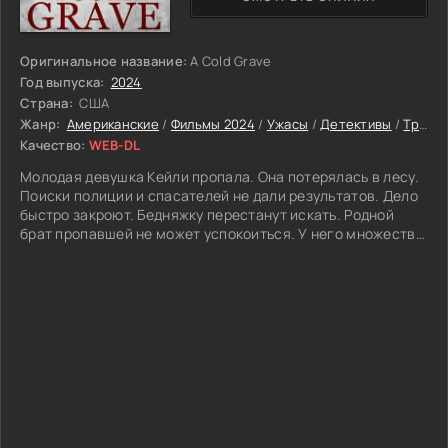
Оригинальное название:
A Cold Grave
Год выпуска:
2024
Страна:
США
Жанр:
Американские
/
Фильмы 2024
/
Ужасы
/
Детективы
/
Триллеры
Качество:
WEB-DL
Молодая девушка Кейли пропала. Она потерялась в лесу.
Поиски полиции и спасателей не дали результатов. Дело
быстро закроют. Бедняжку перестанут искать. Родной
брат пропавшей не может успокоиться. У него множество
вопросов, на которое хочется получить ответы. Что стало
с сестрой? Вдруг она еще жива? Разные мысли не
выходили из головы. Просто спокойно жить не
получалось. Смелый братец решает отправиться в
мрачный лес. Собственными силами он станет
разыскивать Кейли.
Мужчину ожидало рискованное путешествие. Лесные
заросли скрывали мистические секреты. Находится здесь
являлось максимально опасно. Тут обитали различные
монстры и пугающие существа. Они прятались в глуши.