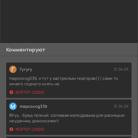
Комментируют
Г
Гугугу
21.04.26
mapcoxog339, и тут у кастрюльки пидгорае((( сами то
ничего годного снять не
ХЕЙТЕР (2026)
M
mapcoxog339
21.04.26
ФУуу... бред полный. сопливая мелодрамма для расияцких
неудачниц домохозяек!!
ХЕЙТЕР (2026)