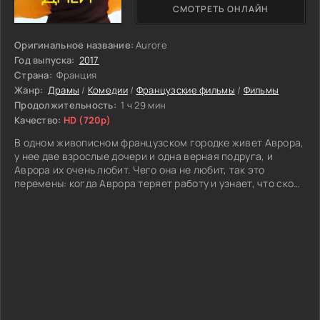
СМОТРЕТЬ ОНЛАЙН
Оригинальное название:
Aurore
Год выпуска:
2017
Страна:
Франция
Жанр:
Драмы
/
Комедии
/
Французские фильмы
/
Фильмы
Продолжительность:
1 ч 29 мин
Качество:
HD (720p)
В одном живописном французском городке живет Аврора,
у нее две взрослые дочери и одна верная подруга, и
Аврора их очень любит. Чего она не любит, так это
перемены: когда Аврора теряет работу и узнает, что скоро
станет молодой бабушкой, то воспринимает это как намек
– мир захватила юность, и ей тут уже не место. К счастью,
у Авроры появляется идеальный повод начать жизнь с
чистого листа, и даже убедить всех, что лучшее
начинается сейчас!