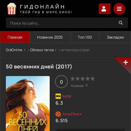
ГИДОНЛАЙН
ТВОЙ ГИД В МИРЕ КИНО!
Главная
Новинки 2025
Топ 100
Закладки
GidOnline
»
Облако тегов
» armand paul jean
50 весенних дней (2017)
0
0
Голосов:
6.3
6.515