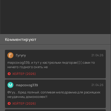
сохранением вечной молодости. Чтобы обмануть смерть,
она поглощает души тех, кто оказался в ее прекрасной
усадьбе. Выбраться из нее невозможно, впереди только
гибель. Устроившись в комнатах, приятели неожиданно
становятся свидетелями загадочных событий.
Комментируют
Г
Гугугу
21.04.26
mapcoxog339, и тут у кастрюльки пидгорае((( сами то
ничего годного снять не
ХЕЙТЕР (2026)
M
mapcoxog339
21.04.26
ФУуу... бред полный. сопливая мелодрамма для расияцких
неудачниц домохозяек!!
ХЕЙТЕР (2026)