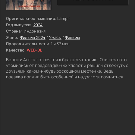
Оригинальное название:
Lampir
Год выпуска:
2024
Страна:
Индонезия
Жанр:
Фильмы 2024
/
Ужасы
/
Фильмы
Продолжительность:
1 ч 37 мин
Качество:
WEB-DL
Венди и Ангга готовятся к бракосочетанию. Они немного
утомились от предсвадебных хлопот и решили отдохнуть с
друзьями каком-нибудь роскошном местечке. Ведь
поездка должна быть особенной и надолго запомниться.
Наконец пара выбрала старинную виллу, расположенную
в живописной местности. Когда гости увидели красивое,
богато украшенное здание, они изумились. Герои не
догадывались, что это логово демона Мак Лампир,
которая специально заманивает в ловушку молодых
людей.
Много веков дьявол живет в этом поместье. Все, кто
оказывался у него во владениях, попадали в смертельные
объятия. Тщеславная красавица-демон одержима