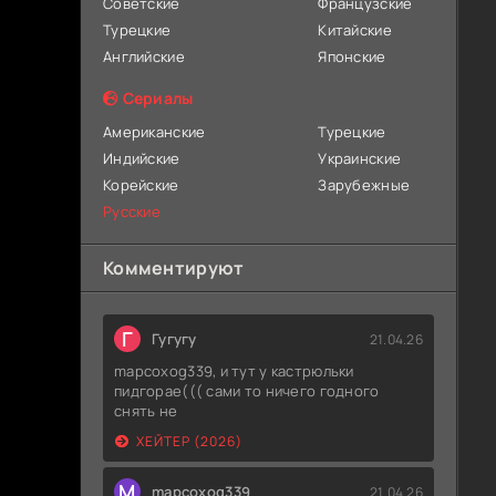
Советские
Французские
Турецкие
Китайские
Английские
Японские
Сериалы
Американские
Турецкие
Индийские
Украинские
Корейские
Зарубежные
Русские
Комментируют
Г
Гугугу
21.04.26
mapcoxog339, и тут у кастрюльки
пидгорае((( сами то ничего годного
снять не
ХЕЙТЕР (2026)
M
mapcoxog339
21.04.26