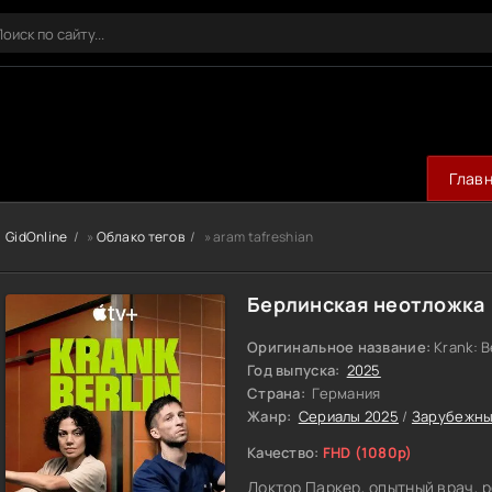
Глав
GidOnline
»
Облако тегов
» aram tafreshian
Берлинская неотложка 
Оригинальное название:
Krank: B
Год выпуска:
2025
Страна:
Германия
Жанр:
Сериалы 2025
/
Зарубежны
Качество:
FHD (1080p)
Доктор Паркер, опытный врач, 