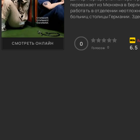
переезжает из Мюнхена в Берли
работать в отделении неотлож
больниц столицы Германии. Зде
предстоит не только оказывать 
медицинской команде, где цари
ей удается столкнуться с разл
открыться навстречу новым во
0
СМОТРЕТЬ ОНЛАЙН
преодолеть свои внутренние тр
6.5
0
Голосов:
утешение и вдохновение в слож