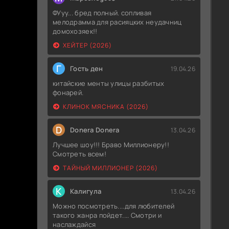
ФУуу... бред полный. сопливая
мелодрамма для расияцких неудачниц
домохозяек!!
ХЕЙТЕР (2026)
Г
Гость ден
19.04.26
китайские менты улицы разбитых
фонарей.
КЛИНОК МЯСНИКА (2026)
D
Donera Donera
13.04.26
Лучшее шоу!!! Браво Миллионеру!!
Смотреть всем!
ТАЙНЫЙ МИЛЛИОНЕР (2026)
К
Калигула
13.04.26
Можно посмотреть....для любителей
такого жанра пойдет.... Смотри и
наслаждайся