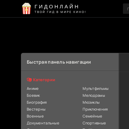
ГИДОНЛАЙН
ТВОЙ ГИД В МИРЕ КИНО!
Быстрая панель навигации
Категории
Аниме
Мультфильмы
Боевик
Мелодрамы
Биография
Мюзиклы
Вестерны
Приключения
Военные
Семейные
Документальные
Спортивные