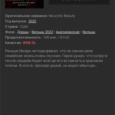
Оригинальное название:
Neurotic Beauty
Год выпуска:
2022
Страна:
США
Жанр:
Драмы
/
Фильмы 2022
/
Американские
/
Фильмы
Продолжительность:
100 мин. / 01:40
Качество:
WEB-DL
Раньше Имари не подозревал, что на самом деле
семейная жизнь очень скучная. Герой думал, что супруга
после свадьбы будет всегда его встречать в красивом
платье. В итоге, приходя домой, он видит обычную
домохозяйку. На вечеринки жена тоже не хочет ходить.
Хранительницу очага интересует лишь дом. В связи со
всем этим интерес мужа к любимой практически пропал.
Кажется, что в браке нет никакого смысла, получается
затягивающая рутина. Встреча с Фиби становится
настоящей вспышкой. Красивая женщина имеет дерзкий
характер, что привлекает его. Фиби так сильно
отличается от его скромной и тихой жены, что Имари
потерял голову. Он даже собрался разводиться. Когда
друзья узнали об этом, то старались вразумить героя.