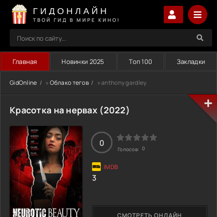
ГИДОНЛАЙН
ТВОЙ ГИД В МИРЕ КИНО!
Главная
Новинки 2025
Топ 100
Закладки
GidOnline
»
Облако тегов
» anthony gardley
Красотка на нервах (2022)
0
0
Голосов:
3
СМОТРЕТЬ ОНЛАЙН