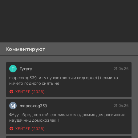
Однако мужчина словно околдован и никого не слушает.
Эта женщина воплощает в себе все, о чем он мечтал. Она
активная, веселая, всегда готова отправиться в клуб,
чтобы протанцевать до утра. А когда Имари начинает
жить с ней, то становится понятно, что это увлечение для
него смертельно опасно.
Комментируют
Г
Гугугу
21.04.26
mapcoxog339, и тут у кастрюльки пидгорае((( сами то
ничего годного снять не
ХЕЙТЕР (2026)
M
mapcoxog339
21.04.26
ФУуу... бред полный. сопливая мелодрамма для расияцких
неудачниц домохозяек!!
ХЕЙТЕР (2026)