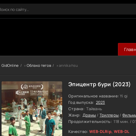
Глав
GidOnline
»
Облако тегов
» annika hsu
Эпицентр бури (2023)
Оригинальное название:
Yi qi
Год выпуска:
2023
Страна:
Тайвань
Жанр:
Драмы
/
Триллеры
/
Фильм
Продолжительность:
118 мин. / 0
Качество:
WEB-DLRip, WEB-DL