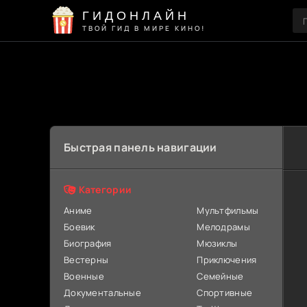
ГИДОНЛАЙН
ТВОЙ ГИД В МИРЕ КИНО!
Быстрая панель навигации
Категории
Аниме
Мультфильмы
Боевик
Мелодрамы
Биография
Мюзиклы
Вестерны
Приключения
Военные
Семейные
Документальные
Спортивные