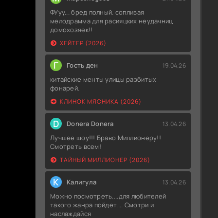
ФУуу... бред полный. сопливая
мелодрамма для расияцких неудачниц
домохозяек!!
ХЕЙТЕР (2026)
Г
Гость ден
19.04.26
китайские менты улицы разбитых
фонарей.
КЛИНОК МЯСНИКА (2026)
D
Donera Donera
13.04.26
Лучшее шоу!!! Браво Миллионеру!!
Смотреть всем!
ТАЙНЫЙ МИЛЛИОНЕР (2026)
К
Калигула
13.04.26
Можно посмотреть....для любителей
такого жанра пойдет.... Смотри и
наслаждайся