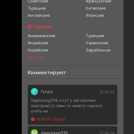
Советские
Французские
Турецкие
Китайские
Английские
Японские
Сериалы
Американские
Турецкие
Индийские
Украинские
Корейские
Зарубежные
Русские
Комментируют
Г
Гугугу
21.04.26
mapcoxog339, и тут у кастрюльки
пидгорае((( сами то ничего годного
снять не
ХЕЙТЕР (2026)
M
mapcoxog339
21.04.26