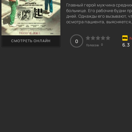
Главный герой мужчина средних
больнице. Его рабочие будни п
дней. Однажды его вызывают, ч
осмотра пациента, выясняется,
Чтобы инфекция не распростра
карантин. Доктор и весь друго
находился на тот момент в зон
0
СМОТРЕТЬ ОНЛАЙН
Откуда ждать спасение, а тем 
6.3
0
Голосов:
накаляться.