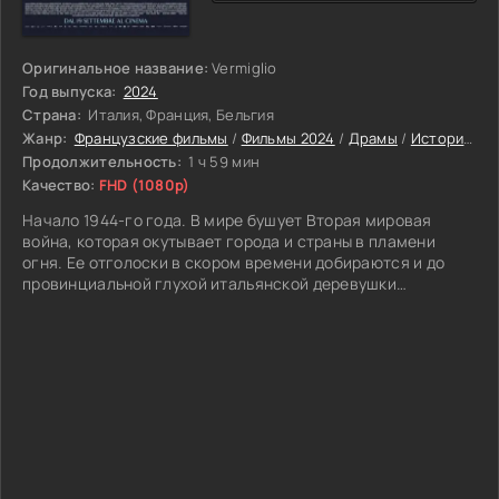
Оригинальное название:
Vermiglio
Год выпуска:
2024
Страна:
Италия, Франция, Бельгия
Жанр:
Французские фильмы
/
Фильмы 2024
/
Драмы
/
Исторические
Продолжительность:
1 ч 59 мин
Качество:
FHD (1080p)
Начало 1944-го года. В мире бушует Вторая мировая
война, которая окутывает города и страны в пламени
огня. Ее отголоски в скором времени добираются и до
провинциальной глухой итальянской деревушки
Вермильо, расположенной среди величественных пиков
гор. Она приходит сюда в лице военнослужащего Пьетро,
побывавшего на горячем фронте. Он лишь чудом спасся
из лап разрушительной смерти. Ему пришлось повидать
боль, страх, ранения, агонию, смерть товарищей и море
сломанных судеб, среди пылающих пожаров, под
оглушительные взрывы снарядов. Но отыскав в скромной
деревушке не только спасение, но и любовь, он и не
подозревал, что его несчастное прошлое вскоре
отразится на новых членах его семьи.