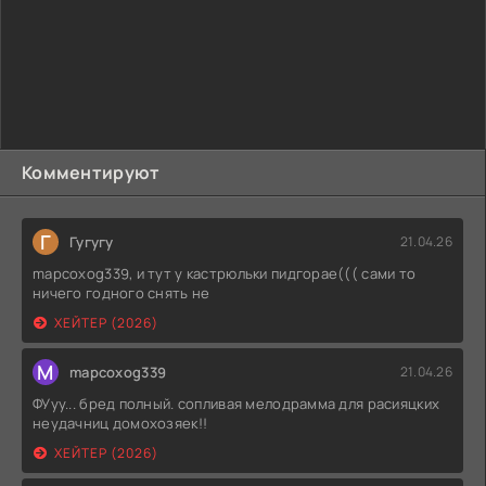
Комментируют
Г
Гугугу
21.04.26
mapcoxog339, и тут у кастрюльки пидгорае((( сами то
ничего годного снять не
ХЕЙТЕР (2026)
M
mapcoxog339
21.04.26
ФУуу... бред полный. сопливая мелодрамма для расияцких
неудачниц домохозяек!!
ХЕЙТЕР (2026)