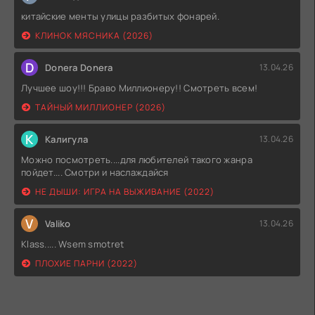
китайские менты улицы разбитых фонарей.
КЛИНОК МЯСНИКА (2026)
D
Donera Donera
13.04.26
Лучшее шоу!!! Браво Миллионеру!! Смотреть всем!
ТАЙНЫЙ МИЛЛИОНЕР (2026)
К
Калигула
13.04.26
Можно посмотреть....для любителей такого жанра
пойдет.... Смотри и наслаждайся
НЕ ДЫШИ: ИГРА НА ВЫЖИВАНИЕ (2022)
V
Valiko
13.04.26
Klass..... Wsem smotret
ПЛОХИЕ ПАРНИ (2022)