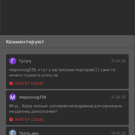
Комментируют
Г
Гугугу
21.04.26
mapcoxog339, и тут у кастрюльки пидгорае((( сами то
ничего годного снять не
ХЕЙТЕР (2026)
M
mapcoxog339
21.04.26
ФУуу... бред полный. сопливая мелодрамма для расияцких
неудачниц домохозяек!!
ХЕЙТЕР (2026)
Г
Гость ден
19.04.26