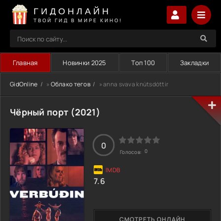
ГИДОНЛАЙН
ТВОЙ ГИД В МИРЕ КИНО!
Главная
Новинки 2025
Топ 100
Закладки
GidOnline
»
Облако тегов
» anna svava knútsdóttir
Чёрный порт (2021)
0
0
Голосов:
7.6
СМОТРЕТЬ ОНЛАЙН