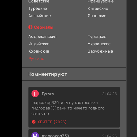
Советские
Французские
Турецкие
Китайские
Английские
Японские
Сериалы
Американские
Турецкие
Индийские
Украинские
Корейские
Зарубежные
Русские
Комментируют
Г
Гугугу
21.04.26
mapcoxog339, и тут у кастрюльки
пидгорае((( сами то ничего годного
снять не
ХЕЙТЕР (2026)
M
mapcoxog339
21.04.26