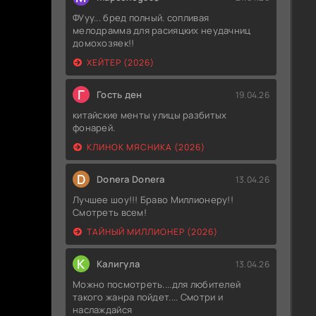
ФУуу... бред полный. сопливая
мелодрамма для расияцких неудачниц
домохозяек!!
ХЕЙТЕР (2026)
Г
Гость ден
19.04.26
китайские менты улицы разбитых
фонарей.
КЛИНОК МЯСНИКА (2026)
D
Donera Donera
13.04.26
Лучшее шоу!!! Браво Миллионеру!!
Смотреть всем!
ТАЙНЫЙ МИЛЛИОНЕР (2026)
К
Калигула
13.04.26
Можно посмотреть....для любителей
такого жанра пойдет.... Смотри и
наслаждайся