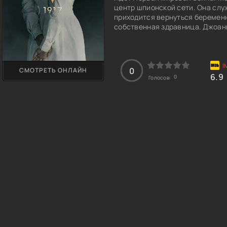
центр шпионской сети. Она слу
приходится вернуться беременно
собственная здравница. Джоанн
Они действуют тайно и следят 
вернуть свою внебрачную дочь.
немецкими спецслужбами.
0
СМОТРЕТЬ ОНЛАЙН
6.9
0
Голосов:
Главный игрок шпионской сети 
сделать все для остановки кро
высокими. Героиня неожиданно 
свидетельницей человеческих 
Она принимает активное участи
напарницами она бросает вызо
стремится к изменению истори