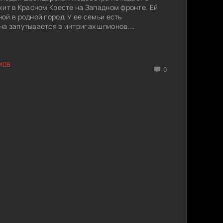
жит в Красном Кресте на Западном фронте. Ей
й в родной город. У ее семьи есть
а запутывается в интригах шпионов.
за влиятельными людьми. Героине необходимо
 Она ведет опасную игру и взаимодействует с
0
решает непростые вопросы. Ей необходимо
вопролития. Ставки оказываются слишком
попадает в мир войны и становится
страданий.
е в борьбе за власть. Вместе со своими
в несправедливости военного времени и
и.