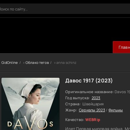
Глав
GidOnline
»
Облако тегов
» anna schinz
Давос 1917 (2023)
Оригинальное название:
Davos 1
Год выпуска:
2023
Страна:
Швейцария
Жанр:
Сериалы 2023
/
Фильмы
Качество:
WEBRip
Идет Первая мировая война. М