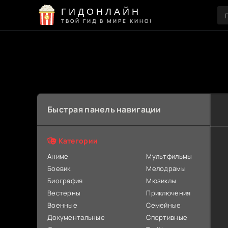
ГИДОНЛАЙН
ТВОЙ ГИД В МИРЕ КИНО!
Быстрая панель навигации
Категории
Аниме
Мультфильмы
Боевик
Мелодрамы
Биография
Мюзиклы
Вестерны
Приключения
Военные
Семейные
Документальные
Спортивные