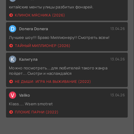
китайские менты улицы разбитых фонарей.
КЛИНОК МЯСНИКА (2026)
D
Donera Donera
13.04.26
Лучшее шоу!!! Браво Миллионеру!! Смотреть всем!
ТАЙНЫЙ МИЛЛИОНЕР (2026)
К
Калигула
13.04.26
Можно посмотреть....для любителей такого жанра
пойдет.... Смотри и наслаждайся
НЕ ДЫШИ: ИГРА НА ВЫЖИВАНИЕ (2022)
V
Valiko
13.04.26
Klass..... Wsem smotret
ПЛОХИЕ ПАРНИ (2022)