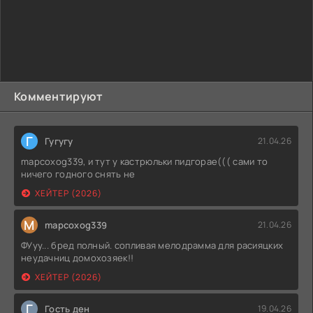
Комментируют
Г
Гугугу
21.04.26
mapcoxog339, и тут у кастрюльки пидгорае((( сами то
ничего годного снять не
ХЕЙТЕР (2026)
M
mapcoxog339
21.04.26
ФУуу... бред полный. сопливая мелодрамма для расияцких
неудачниц домохозяек!!
ХЕЙТЕР (2026)
Г
Гость ден
19.04.26