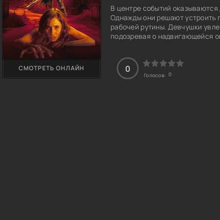
В центре событий оказываются 
Однажды они решают устроить п
рабочей рутины. Девчушки увле
подозревая о надвигающейся о
начинает охотиться опасный м
взрослых. Но его сюжеты являю
концовки кинолент вводят в уж
0
СМОТРЕТЬ ОНЛАЙН
принять участие главным герои
0
Голосов:
наполненную смертельными кве
злодеем?