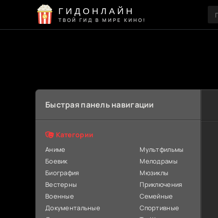
ГИДОНЛАЙН
ТВОЙ ГИД В МИРЕ КИНО!
Быстрая панель навигации
Категории
Аниме
Мультфильмы
Боевик
Мелодрамы
Биография
Мюзиклы
Вестерны
Приключения
Военные
Семейные
Документальные
Спортивные