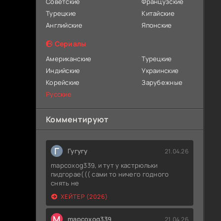
Советские
Французские
Турецкие
Китайские
Английские
Японские
Сериалы
Американские
Турецкие
Индийские
Украинские
Корейские
Зарубежные
Русские
Комментируют
Г
Гугугу
21.04.26
mapcoxog339, и тут у кастрюльки
пидгорае((( сами то ничего годного
снять не
ХЕЙТЕР (2026)
M
mapcoxog339
21.04.26