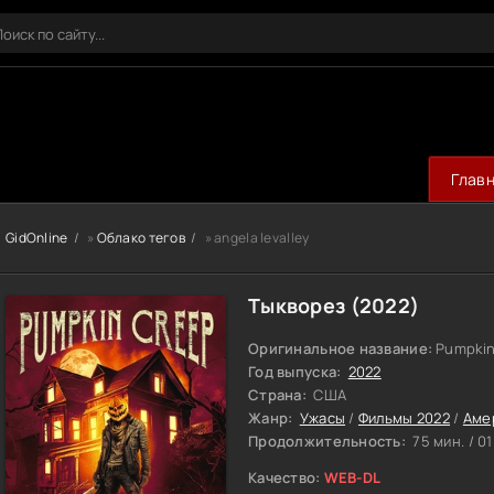
Глав
GidOnline
»
Облако тегов
» angela levalley
Тыкворез (2022)
Оригинальное название:
Pumpkin
Год выпуска:
2022
Страна:
США
Жанр:
Ужасы
/
Фильмы 2022
/
Аме
Продолжительность:
75 мин. / 01
Качество:
WEB-DL