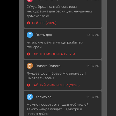
ФУуу... бред полный. сопливая
мелодрамма для расияцких неудачниц
домохозяек!!
ХЕЙТЕР (2026)
Г
Гость ден
19.04.26
китайские менты улицы разбитых
фонарей.
КЛИНОК МЯСНИКА (2026)
D
Donera Donera
13.04.26
Лучшее шоу!!! Браво Миллионеру!!
Смотреть всем!
ТАЙНЫЙ МИЛЛИОНЕР (2026)
К
Калигула
13.04.26
Можно посмотреть....для любителей
такого жанра пойдет.... Смотри и
наслаждайся