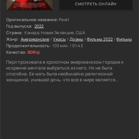
СМОТРЕТЬ ОНЛАЙН
Оригинальное название:
Pearl
Год выпуска:
2022
Страна:
Канада, Новая Зеландия, США
Жанр:
Американские
/
Ужасы
/
Драмы
/
Фильмы 2022
/
Фильмы
Продолжительность:
103 мин. / 01:43
Качество:
BDRip
Перл проживала в крохотном американском городке и
искренне мечтала выбраться из него. Но не была
способна. Ее мать была необычайно религиозной
женщиной, учившей дочь, что все в мире является
грехом. Любое желание подрастающей барышни,
стремление к независимости или романтическому
увлечению и попытки вырваться на свободу. В результате
ее ребенок сошел с ума и превратился в настоящую
угрозу для общества. Девушка начала грезить, что
однажды избавится от близких, методично убивая
каждого из них. Она трудилась на ферме, где первыми ее
жертвами оказались местные домашние животные.
Но стремление причинять насилие с каждым кровавым