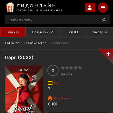
ГИДОНЛАЙН
ТВОЙ ГИД В МИРЕ КИНО!
Главная
Новинки 2025
Топ 100
Закладки
GidOnline
»
Облако тегов
» amelia reid
Пэрл (2022)
0
0
Голосов:
7
6.101