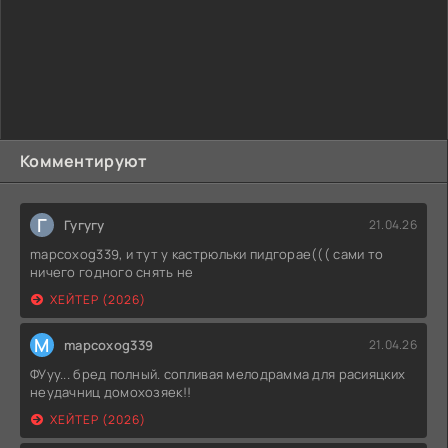
случаем становилось все ощутимее. Вскоре главная
героиня разделалась с парализованным отцом, за
которым приходилось постоянно присматривать. Затем с
соседкой. Перл осознавала свои «странности», но
противиться своей натуре она не могла. Она должна была
стать добропорядочной женой, воспитывать детей, но
выбрала путь разрушения. На очереди были все горожане,
считавшие ее глупенькой и наивной девочкой, не
Комментируют
способной совершить волевой или неожиданный
поступок. И они жестоко ошибались.
Г
Гугугу
21.04.26
mapcoxog339, и тут у кастрюльки пидгорае((( сами то
ничего годного снять не
ХЕЙТЕР (2026)
M
mapcoxog339
21.04.26
ФУуу... бред полный. сопливая мелодрамма для расияцких
неудачниц домохозяек!!
ХЕЙТЕР (2026)