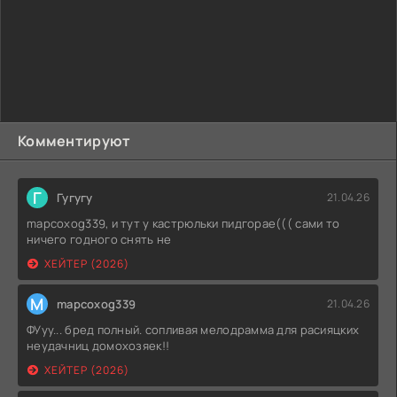
противостояние. Против храбреца множество нехороших
героев. Спаситель рассчитывал на свое борцовское
прошлое. Даже сейчас он способен сильно потрепать
недругов. Боевик зрелищный и с интересными
комедийными тонами. У храбреца появятся помощники,
которые готовы выступить против бандитов. Они
встретятся с курьезами и испытаниями и точно
справятся.
Комментируют
Г
Гугугу
21.04.26
mapcoxog339, и тут у кастрюльки пидгорае((( сами то
ничего годного снять не
ХЕЙТЕР (2026)
M
mapcoxog339
21.04.26
ФУуу... бред полный. сопливая мелодрамма для расияцких
неудачниц домохозяек!!
ХЕЙТЕР (2026)