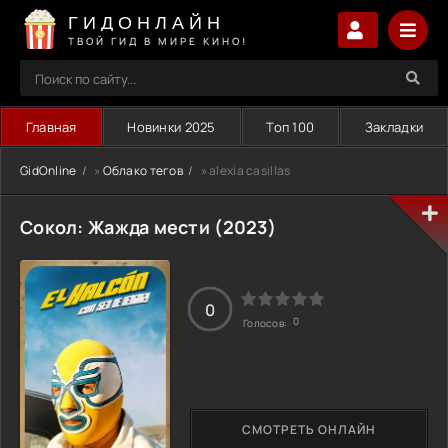
ГИДОНЛАЙН
ТВОЙ ГИД В МИРЕ КИНО!
Главная
Новинки 2025
Топ 100
Закладки
GidOnline
»
Облако тегов
» alexia casillas
Сокол: Жажда мести (2023)
0
0
Голосов:
СМОТРЕТЬ ОНЛАЙН