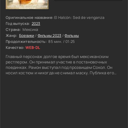
Оригинальное название:
El Halcón: Sed de venganza
Год выпуска:
2023
Страна:
Мексика
Жанр:
Боевики
/
Фильмы 2023
/
Фильмы
Продолжительность:
85 мин. / 01:25
Качество:
WEB-DL
Главный персонаж долгое время был мексиканским
рестлером. Он принимал участие в постановочных
поединках. Рамон выступал под прозвищем Сокол. Он
носил костюм и никогда не снимал маску. Публика его
обожала. Немолодому мужчине придется уйти из боев из-
за возраста. Он пойдет на обычную работу в бар. Он
зазывал посетителей в заведение. Работенка не самая
прибыльная. Человек был рад любым доходам. Сына
Рамона похитит местный авторитет. Это жестокий
опасный бандит. У злодея своя банда из отморозков.
Простые люди старались с ними не связываться. Сокол не
может не вмешаться. Персонаж наденет костюм. Он
собирается спасти отпрыска. Начнется опасное