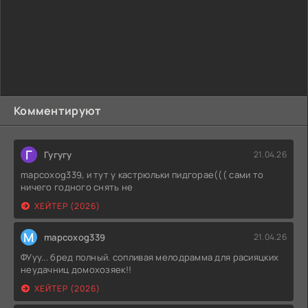
Комментируют
Г
Гугугу
21.04.26
mapcoxog339, и тут у кастрюльки пидгорае((( сами то
ничего годного снять не
ХЕЙТЕР (2026)
M
mapcoxog339
21.04.26
ФУуу... бред полный. сопливая мелодрамма для расияцких
неудачниц домохозяек!!
ХЕЙТЕР (2026)