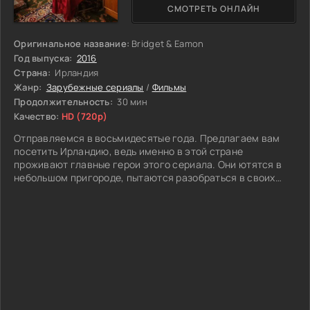
СМОТРЕТЬ ОНЛАЙН
Оригинальное название:
Bridget & Eamon
Год выпуска:
2016
Страна:
Ирландия
Жанр:
Зарубежные сериалы
/
Фильмы
Продолжительность:
30 мин
Качество:
HD (720p)
Отправляемся в восьмидесятые года. Предлагаем вам
посетить Ирландию, ведь именно в этой стране
проживают главные герои этого сериала. Они ютятся в
небольшом пригороде, пытаются разобраться в своих
отношениях, да и кажется сбились со счета, сколько у них
общих детей. Бриджит и Имон - странная семейная
парочка. Кажется, что у них море проблем, но в то же
время главные герои пытаются найти из них выход. Жена
постоянно пытается укорить мужа в том, что тот никак не
найдет нормальную работу. Сама же героиня курит как
паровоз и может отпустить парочку жестких фразочек.
Муж же не в восторге от всего этого. Он пытается найти
подход к жене и убедить ее в том, что счастливая
семейная жизнь все же возможна.