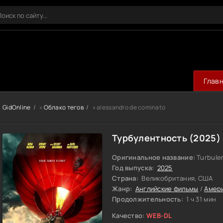
Глав
GidOnline
»
Облако тегов
» alessandro de cominato
Турбулентность (2025)
Оригинальное название:
Turbule
Год выпуска:
2025
Страна:
Великобритания, США
Жанр:
Английские фильмы
/
Амер
Продолжительность:
1 ч 31 мин
Качество:
WEB-DL