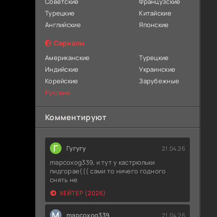
Советские
Французские
Турецкие
Китайские
Английские
Японские
Сериалы
Американские
Турецкие
Индийские
Украинские
Корейские
Зарубежные
Русские
Комментируют
Г
Гугугу
21.04.26
mapcoxog339, и тут у кастрюльки
пидгорае((( сами то ничего годного
снять не
ХЕЙТЕР (2026)
M
mapcoxog339
21.04.26