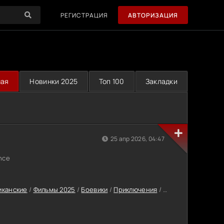
РЕГИСТРАЦИЯ
АВТОРИЗАЦИЯ
ная
Новинки 2025
Топ 100
Закладки
25 апр 2026, 04:47
nce
иканские
/
Фильмы 2025
/
Боевики
/
Приключения
/
Триллеры
/
Фильм