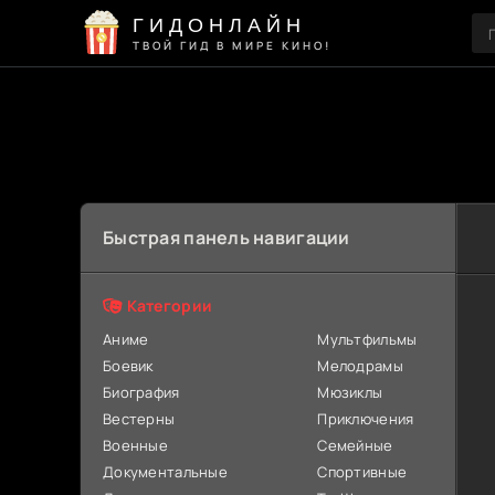
ГИДОНЛАЙН
ТВОЙ ГИД В МИРЕ КИНО!
Быстрая панель навигации
Категории
Аниме
Мультфильмы
Боевик
Мелодрамы
Биография
Мюзиклы
Вестерны
Приключения
Военные
Семейные
Документальные
Спортивные