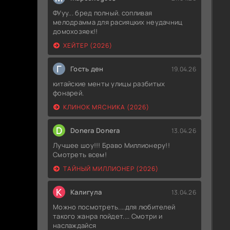
ФУуу... бред полный. сопливая
мелодрамма для расияцких неудачниц
домохозяек!!
ХЕЙТЕР (2026)
Г
Гость ден
19.04.26
китайские менты улицы разбитых
фонарей.
КЛИНОК МЯСНИКА (2026)
D
Donera Donera
13.04.26
Лучшее шоу!!! Браво Миллионеру!!
Смотреть всем!
ТАЙНЫЙ МИЛЛИОНЕР (2026)
К
Калигула
13.04.26
Можно посмотреть....для любителей
такого жанра пойдет.... Смотри и
наслаждайся