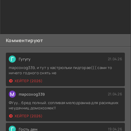
Комментируют
Г
Гугугу
21.04.26
mapcoxog339, и тут у кастрюльки пидгорае((( сами то
ничего годного снять не
ХЕЙТЕР (2026)
M
mapcoxog339
21.04.26
ФУуу... бред полный. сопливая мелодрамма для расияцких
неудачниц домохозяек!!
ХЕЙТЕР (2026)
Г
Гость ден
19.04.26