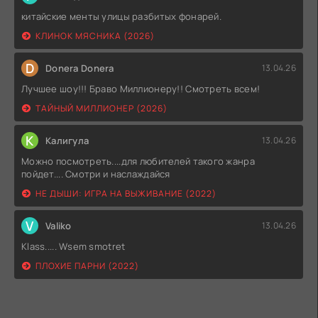
китайские менты улицы разбитых фонарей.
КЛИНОК МЯСНИКА (2026)
D
Donera Donera
13.04.26
Лучшее шоу!!! Браво Миллионеру!! Смотреть всем!
ТАЙНЫЙ МИЛЛИОНЕР (2026)
К
Калигула
13.04.26
Можно посмотреть....для любителей такого жанра
пойдет.... Смотри и наслаждайся
НЕ ДЫШИ: ИГРА НА ВЫЖИВАНИЕ (2022)
V
Valiko
13.04.26
Klass..... Wsem smotret
ПЛОХИЕ ПАРНИ (2022)