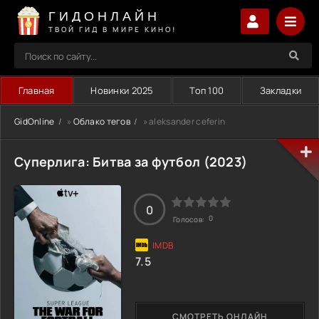
ГИДОНЛАЙН
ТВОЙ ГИД В МИРЕ КИНО!
Главная
Новинки 2025
Топ 100
Закладки
GidOnline
»
Облако тегов
» aleksander ceferin
Суперлига: Битва за футбол (2023)
0
0
Голосов:
7.5
СМОТРЕТЬ ОНЛАЙН