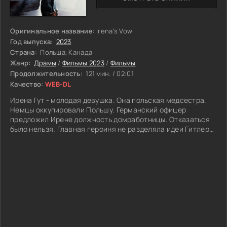
Оригинальное название:
Irena's Vow
Год выпуска:
2023
Страна:
Польша, Канада
Жанр:
Драмы
/
Фильмы 2023
/
Фильмы
Продолжительность:
121 мин. / 02:01
Качество:
WEB-DL
Ирена Гут - молодая девушка. Она польская медсестра.
Немцы оккупировали Польшу. Германский офицер
предложил Ирене должность домработницы. Отказаться
было нельзя. Главная героиня не разделяла идеи Гитлера.
Скоро ей делами придется доказывать свои убеждения.
Евреев активно ловили и отправляли в лагеря. Там их
ждали кошмарные смерти. Гут решает спасти нескольких
людей еврейского происхождения. Она спрячет их в
подвальном помещении. Рюгемер о действиях своей
служанки ничего не знал. Героиня сильно рисковала. Если
ее раскроют, то казнят. Драма историческая, в ее основу
легли настоящие события.