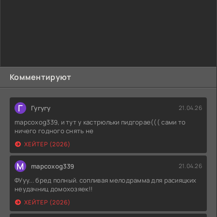
Комментируют
Г
Гугугу
21.04.26
mapcoxog339, и тут у кастрюльки пидгорае((( сами то
ничего годного снять не
ХЕЙТЕР (2026)
M
mapcoxog339
21.04.26
ФУуу... бред полный. сопливая мелодрамма для расияцких
неудачниц домохозяек!!
ХЕЙТЕР (2026)