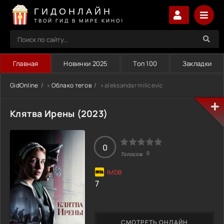
ГИДОНЛАЙН
ТВОЙ ГИД В МИРЕ КИНО!
Главная
Новинки 2025
Топ 100
Закладки
GidOnline
»
Облако тегов
» aleksandar milicevic
Клятва Ирены (2023)
0
0
Голосов:
7
СМОТРЕТЬ ОНЛАЙН