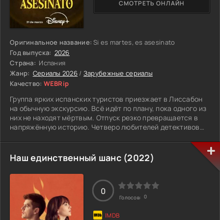
СМОТРЕТЬ ОНЛАЙН
Оригинальное название:
Si es martes, es asesinato
Год выпуска:
2026
Страна:
Испания
Жанр:
Сериалы 2026
/
Зарубежные сериалы
Качество:
WEBRip
Группа ярких испанских туристов приезжает в Лиссабон
на обычную экскурсию. Всё идёт по плану, пока одного из
них не находят мёртвым. Отпуск резко превращается в
напряжённую историю. Четверо любителей детективов
решают не ждать полицию и сами разобраться, что
произошло.
Им приходится копаться в прошлом своих попутчиков,
Наш единственный шанс (2022)
замечать детали и задавать неудобные вопросы. Времени
мало, поездка подходит к концу, и убийца может просто
исчезнуть. Теперь это уже не отдых, а гонка за правдой,
0
где на кону гораздо больше, чем просто испорченный
0
Голосов:
отпуск.