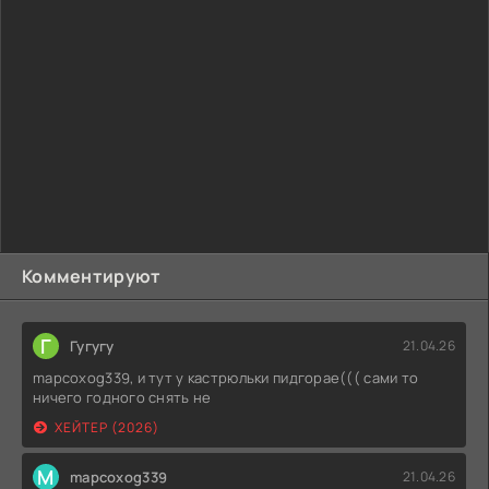
Комментируют
Г
Гугугу
21.04.26
mapcoxog339, и тут у кастрюльки пидгорае((( сами то
ничего годного снять не
ХЕЙТЕР (2026)
M
mapcoxog339
21.04.26