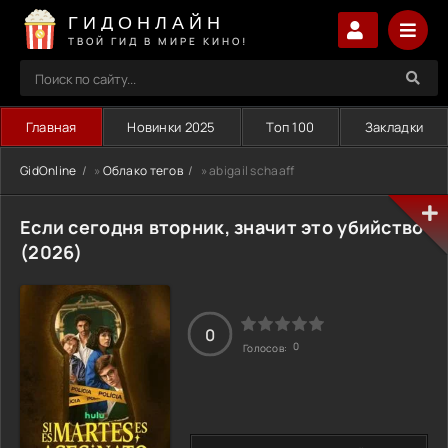
ГИДОНЛАЙН
ТВОЙ ГИД В МИРЕ КИНО!
Главная
Новинки 2025
Топ 100
Закладки
GidOnline
»
Облако тегов
» abigail schaaff
Если сегодня вторник, значит это убийство
(2026)
0
0
Голосов: