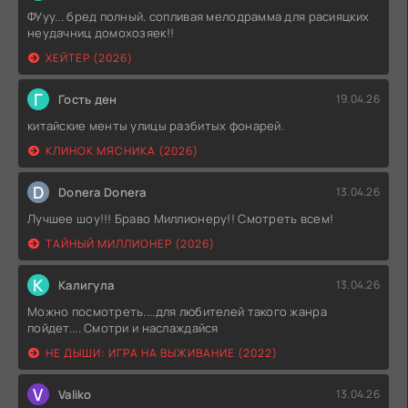
ФУуу... бред полный. сопливая мелодрамма для расияцких
неудачниц домохозяек!!
ХЕЙТЕР (2026)
Г
Гость ден
19.04.26
китайские менты улицы разбитых фонарей.
КЛИНОК МЯСНИКА (2026)
D
Donera Donera
13.04.26
Лучшее шоу!!! Браво Миллионеру!! Смотреть всем!
ТАЙНЫЙ МИЛЛИОНЕР (2026)
К
Калигула
13.04.26
Можно посмотреть....для любителей такого жанра
пойдет.... Смотри и наслаждайся
НЕ ДЫШИ: ИГРА НА ВЫЖИВАНИЕ (2022)
V
Valiko
13.04.26