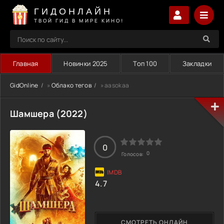
ГИДОНЛАЙН
ТВОЙ ГИД В МИРЕ КИНО!
Главная
Новинки 2025
Топ 100
Закладки
GidOnline
»
Облако тегов
» aasokaa
Шамшера (2022)
0
0
Голосов:
4.7
СМОТРЕТЬ ОНЛАЙН