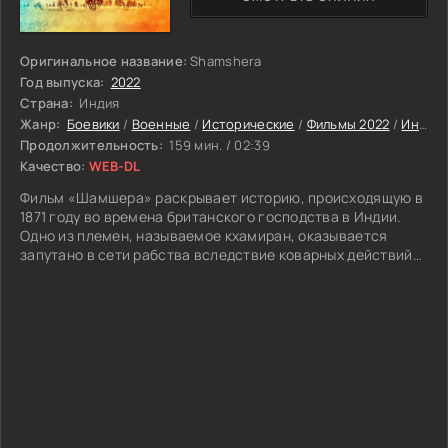
Оригинальное название:
Shamshera
Год выпуска:
2022
Страна:
Индия
Жанр:
Боевики
/
Военные
/
Исторические
/
Фильмы 2022
/
Индийские фильмы
Продолжительность:
159 мин. / 02:39
Качество:
WEB-DL
Фильм «Шамшера» раскрывает историю, происходящую в
1871 году во времена британского господства в Индии.
Одно из племен, называемое кхамиран, оказывается
запутано в сети рабства вследствие коварных действий
Шудхо Сингха, который выдаёт этот народ британским
властителям. Шамшер, один из членов этого племени,
погибает, но его сын Балли растет с обещанием
освободить свое родное племя от рабства. Фильм
свидетельствует о путешествии Балли и его усилиях по
осуществлению этой миссии.