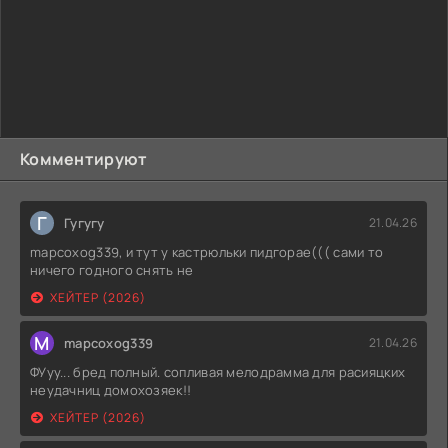
Комментируют
Г
Гугугу
21.04.26
mapcoxog339, и тут у кастрюльки пидгорае((( сами то
ничего годного снять не
ХЕЙТЕР (2026)
M
mapcoxog339
21.04.26
ФУуу... бред полный. сопливая мелодрамма для расияцких
неудачниц домохозяек!!
ХЕЙТЕР (2026)