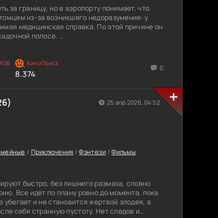
ь за границу, но в аэропорту понимает, что
томцем из-за возникшего недоразумения: у
имая медицинская справка. По этой причине он
садочной полосе.
я собака по кличке Пальма решает спрятаться
ый день она выходит наружу, чтобы встречать
0
 верит и надеется на то, что рано или поздно
8.374
дёт, а он не возвращается. За этот период
лисманом всего аэропорта. Пальма наблюдает
 пассажирами, взаимодействует с рабочим
26)
25 апр 2026, 04:52
 в центре всех событий.
яжело переживающий утрату мамы, приезжает к
том. Вскоре он знакомится с собакой, и она
 Одновременно с этим родитель мальчика из
емейные
/
Приключения
/
Фэнтези
/
Фильмы
 ему предстоит прийти непростой путь, чтобы
нка. Ведь пилоту нужно сделать выбор между
ируют быстро, без лишнего размаха, словно
ию. Все идет по плану ровно до момента, пока
 убегает и не становится жертвой злодея, а
сле себя странную пустоту. Нет следов и