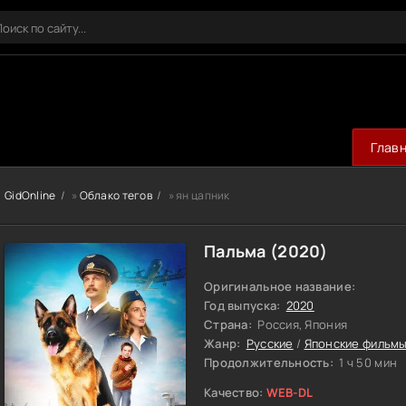
Глав
GidOnline
»
Облако тегов
» ян цапник
Пальма (2020)
Оригинальное название:
Год выпуска:
2020
Страна:
Россия, Япония
Жанр:
Русские
/
Японские фильм
Продолжительность:
1 ч 50 мин
Качество:
WEB-DL