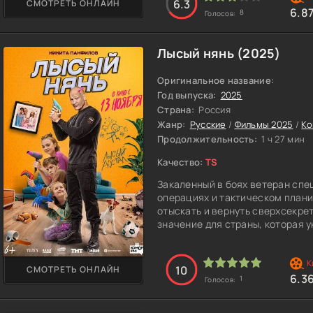
6.3
СМОТРЕТЬ ОНЛАЙН
особый хаос и беспокойство. 
6.8
8
Голосов:
Огарёв едет к Левше - смекали
Тулы, прославившегося в округ
прений тот соглашается помочь
Лысый нянь (2025)
отважный Пётр вполне подходи
угроз. Вместе персонажи созда
Оригинальное название:
находчивость и смекалку. Чтоб
Год выпуска:
2025
персонажи угоняют первый росс
Страна:
Россия
врагом. Однако, расследовани
Жанр:
Русские
/
Фильмы 2025
/
Ко
британской разведки окажется 
Продолжительность:
1 ч 27 мин
предположить.
Качество:
TS
Закаленный в боях ветеран спе
операциях и тактическом плани
отыскать и вернуть сверхсекре
значение для страны, которая 
семьи. Для максимального сбли
бэбиситтера для неугомонных о
ФСБ, выступающей в роли напар
10
СМОТРЕТЬ ОНЛАЙН
водовороте комичных и рискова
6.3
1
Голосов:
обстоятельство испытывает его
времени он проводит с детьми, 