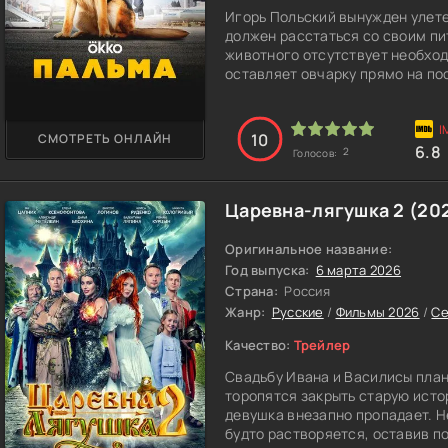
Игорь Польский вынужден улетет
должен расстаться со своим пи
животного отсутствует необход
оставляет овчарку прямо на по
Несмотря на расставание, умна
на территории аэропорта. Кажд
10
СМОТРЕТЬ ОНЛАЙН
прилетающие самолёты. Питомец
6.8
2
Голосов:
появится ей хозяин. Но время и
собака становится главным та
за прилетающими и улетающими
Царевна-лягушка 2 (20
персоналом и всегда находится
Оригинальное название:
А в это время мальчик Коля, т
Год выпуска:
6 марта 2026
своему отцу, работающему пило
Страна:
Россия
становится его лучшим другом.
Жанр:
Русские
/
Фильмы 2026
/
С
фильма «Пальма» понимает, что
заслужить доверие своего ребё
Качество:
Трейлер
семьёй и карьерой.
Свадьбу Ивана и Василисы план
торопятся закрыть старую истор
девушка внезапно пропадает. Не
будто растворяется, оставив по