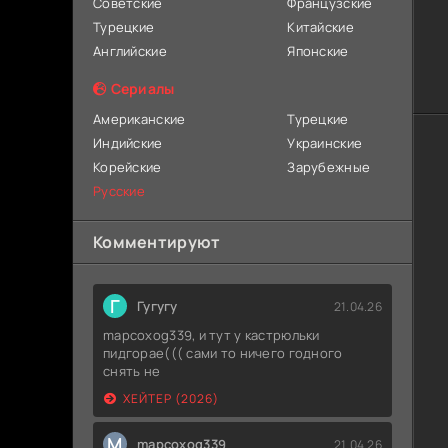
Советские
Французские
Турецкие
Китайские
Английские
Японские
Сериалы
Американские
Турецкие
Индийские
Украинские
Корейские
Зарубежные
Русские
Комментируют
Г
Гугугу
21.04.26
mapcoxog339, и тут у кастрюльки
пидгорае((( сами то ничего годного
снять не
ХЕЙТЕР (2026)
M
mapcoxog339
21.04.26