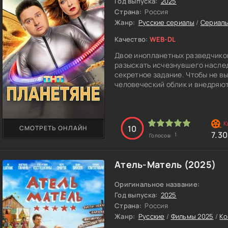
Год выпуска:
2025
ему невероятное преимущество
Страна:
Россия
Жанр:
Русские сериалы
/
Сериалы
Качество:
WEB-DL
Двое инопланетных разведчико
разыскать исчезнувшего насле
секретное задание. Чтобы не в
человеческий облик и внедряют
изображая обычную супружеску
В их задачу входит не только с
офисная работа, встречи с сос
10
СМОТРЕТЬ ОНЛАЙН
даётся тяжело — поведение лю
7.3
1
Голосов:
непредсказуемыми, а социальн
пребывания среди людей инопл
человеческий уклад.
Атель-Матель (2025)
Особенно Антона всё сильнее з
Оригинальное название:
искренность, спонтанность и те
Год выпуска:
2025
какой-то момент он начинает с
Страна:
Россия
домой…
Жанр:
Русские
/
Фильмы 2025
/
Ко