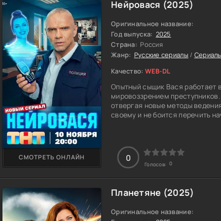
миссии может радикально отлич
Нейровася (2025)
Оригинальное название:
Год выпуска:
2025
Страна:
Россия
Жанр:
Русские сериалы
/
Сериалы
Качество:
WEB-DL
Опытный сыщик Вася работает в
мировоззрением преступников. 
отвергая новые методы ведения
своему и не боится перечить н
случайности Вася становится ж
сливается с прототипом искусс
помогать сотрудникам полиции. 
нейросеть, способная анализир
0
СМОТРЕТЬ ОНЛАЙН
зрительные нервы своего хозяи
0
Голосов:
становится невыносимой пыткой
напарника и постоянно лезет ем
свободное от работы время пыт
Планетяне (2025)
Каждое взаимодействие с ней в
агрессии. Но постепенно Нейро
Оригинальное название:
аспектах его новая подруга де