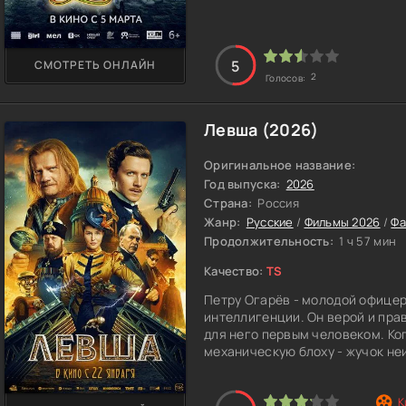
объяснений. Чем дальше Ваня п
проклятии и чьей-то прихоти. Д
вышедшим из употребления. В п
царство и отправиться туда, г
5
СМОТРЕТЬ ОНЛАЙН
молча. Там он узнаёт, что прош
2
Голосов:
исчезновение связано с чужой 
вещей. Спасти избранницу значи
предусмотрено счастливого фи
Левша (2026)
Оригинальное название:
Год выпуска:
2026
Страна:
Россия
Жанр:
Русские
/
Фильмы 2026
/
Фа
Продолжительность:
1 ч 57 мин
Качество:
TS
Петру Огарёв - молодой офице
интеллигенции. Он верой и прав
для него первым человеком. Ко
механическую блоху - жучок не
предполагают, что в Петербург
опасности. Напряжённые отнош
существовали давно. Но на это