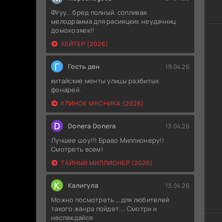
ФУуу... бред полный. сопливая
мелодрамма для расияцких неудачниц
домохозяек!!
ХЕЙТЕР (2026)
Г
Гость ден
19.04.26
китайские менты улицы разбитых
фонарей.
КЛИНОК МЯСНИКА (2026)
D
Donera Donera
13.04.26
Лучшее шоу!!! Браво Миллионеру!!
Смотреть всем!
ТАЙНЫЙ МИЛЛИОНЕР (2026)
К
Калигула
13.04.26
Можно посмотреть....для любителей
такого жанра пойдет.... Смотри и
наслаждайся