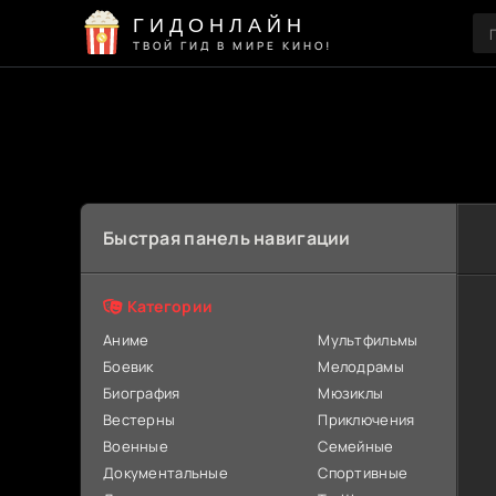
ГИДОНЛАЙН
ТВОЙ ГИД В МИРЕ КИНО!
Быстрая панель навигации
Категории
Аниме
Мультфильмы
Боевик
Мелодрамы
Биография
Мюзиклы
Вестерны
Приключения
Военные
Семейные
Документальные
Спортивные