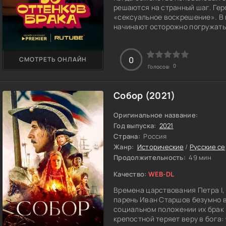
решаются на странный шаг. Гер
«сексуальное воскрешение». В 
начинают осторожно погружатьс
молча на кухне, а теперь пробу
смелых ролевых игр до упражне
Для супругов всё это больше п
0
СМОТРЕТЬ ОНЛАЙН
реальный шанс исправить ситуа
0
Голосов:
стесняются и тем больше удив
а другим откровенно пугают. О
держать лицо серьёзным, хотя 
Собор (2021)
начинают замечать, что все эт
штукатурка, скрывающая настоя
Оригинальное название:
постоянно откладывалось пода
Год выпуска:
2021
Страна:
Россия
Жанр:
Исторические
/
Русские с
Продолжительность:
49 мин
Качество:
WEB-DL
Времена царствования Петра I, 
парень Иван Старшов безумно в
социальном положении их брак 
крепостной теряет веру в бога: 