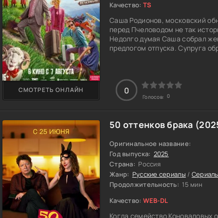
Качество:
TS
Саша Родионов, московский обн
перед Пчеловодом не так истор
Недолго думая Саша собрал жен
предлогом отпуска. Супруга об
повезет семью куда-то кроме п
и развлечений. Но вместо пяти
горном ауле. Жена естественно
новой обстановкой, уже бегали
0
СМОТРЕТЬ ОНЛАЙН
не только в условиях, ведь мес
0
Голосов:
в их ауле. Пчеловод явно не из 
Александр думал, что главное э
нужно еще и не привлекать вни
50 оттенков брака (202
свою очередь друзьям, и вскор
Саша нервничал, но виду не по
Оригинальное название:
хозяина, хотя внутри все сжима
Год выпуска:
2025
Страна:
Россия
Жанр:
Русские сериалы
/
Сериалы
Продолжительность:
15 мин
Качество:
WEB-DL
Когда семейство Коноваловых о