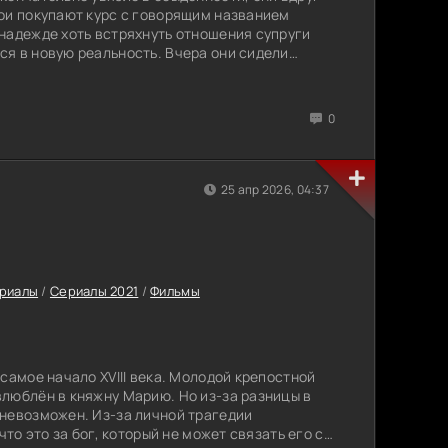
ои покупают курс с говорящим названием
надежде хоть встряхнуть отношения супруги
я в новую реальность. Вчера они сидели
ют на вкус чужие советы. Им предлагают всё, от
ний, которые они выполняют через силу и смех.
охоже на плохо срежиссированное шоу, чем на
0
цию. Но чем дальше, тем меньше они
ляются себе. Некоторые экспериментам радуют,
ни ссорятся, спорят, смеются, пытаются
внутри всё ещё страшно. Но вскоре Коноваловы
25 апр 2026, 04:37
и позы и советы лишь поверхностная
щую трещину. За спальней прячется то, что
льше.
ериалы
/
Сериалы 2021
/
Фильмы
самое начало XVIII века. Молодой крепостной
люблён в княжну Марию. Но из-за разницы в
невозможен. Из-за личной трагедии
что это за бог, который не может связать его с