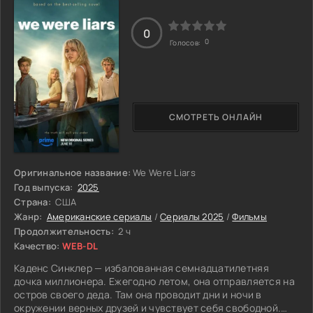
возглавляет семейный бизнес. У супружеской пары есть
сын по имени Кейн, всеми силами старающийся доказать,
0
что он самостоятельный и вполне способный человек. Но
0
Голосов:
в это же время ему необходимо сопротивляться
внутренним страхам, сопровождающим его на
протяжении всей жизни. Так же у Харлана и Белль есть
дочь, которая несколько лет боролась с наркотической
зависимостью и в конечном итого решила вернуться в
СМОТРЕТЬ ОНЛАЙН
лоно семьи и восстановить отношения с родителями.
Семейству, в своих стараниях сохранить дело деда и отца
приходится несладко. Ведь они сталкиваются с внешними
угрозами и борются со своим внутренним Я.
Оригинальное название:
We Were Liars
Год выпуска:
2025
Страна:
США
Жанр:
Американские сериалы
/
Сериалы 2025
/
Фильмы
Продолжительность:
2 ч
Качество:
WEB-DL
Каденс Синклер — избалованная семнадцатилетняя
дочка миллионера. Ежегодно летом, она отправляется на
остров своего деда. Там она проводит дни и ночи в
окружении верных друзей и чувствует себя свободной.