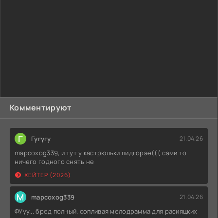
его познакомит с миром порнографии. Он ему покажет
несколько эротических журналов и фильмов для
взрослых. Для Тиберио начнется половое созревание.
Он станет обращать внимание на сверстниц и мечтать о
сексе с ними. Если строгий папа узнает, чем он
занимается, то возникнут трудности. Отец являлся
набожным человеком. Религия запрещала порно.
Основной персонаж все осознавал, но не мог
остановиться.
Комментируют
Г
Гугугу
21.04.26
mapcoxog339, и тут у кастрюльки пидгорае((( сами то
ничего годного снять не
ХЕЙТЕР (2026)
M
mapcoxog339
21.04.26
ФУуу... бред полный. сопливая мелодрамма для расияцких