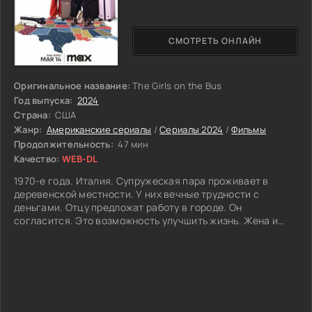
землю недалеко от его дома. И захотел возвести
огромный особняк. Этому Эндрю не рад, ведь один из
туристов рядом нашёл интригующий предмет, а именно
СМОТРЕТЬ ОНЛАЙН
отрубленную руку. Несмотря на то, что он уже бывший коп,
он пытается расследовать дело и разбирается все факты
случившегося.
Оригинальное название:
The Girls on the Bus
Всё это привёдет Эндрю к опасному коррупционному
Год выпуска:
2024
миру, где он попытается найти виновник. Получится ли у
Страна:
США
бывшего детектива разобраться в сложном деле и кто
Жанр:
Американские сериалы
/
Сериалы 2024
/
Фильмы
окажется настоящим преступником?
Продолжительность:
47 мин
Качество:
WEB-DL
1970-е года. Италия. Супружеская пара проживает в
деревенской местности. У них вечные трудности с
деньгами. Отцу предложат работу в городе. Он
согласится. Это возможность улучшить жизнь. Жена и
сын подросток поедут с ним. Тиберио переезд пугал.
Родные края он никогда не покидал.
В шумном городе ему все покажется новым и
неизвестным. Плюс у него нет знакомых. Для паренька
все изменится. Он встретит друга. Городской парнишка