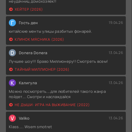
неудачниц домохозяек!!
ХЕЙТЕР (2026)
Г
Гость ден
19.04.26
китайские менты улицы разбитых фонарей.
КЛИНОК МЯСНИКА (2026)
D
Donera Donera
13.04.26
Лучшее шоу!!! Браво Миллионеру!! Смотреть всем!
ТАЙНЫЙ МИЛЛИОНЕР (2026)
К
Калигула
13.04.26
Можно посмотреть....для любителей такого жанра
пойдет.... Смотри и наслаждайся
НЕ ДЫШИ: ИГРА НА ВЫЖИВАНИЕ (2022)
V
Valiko
13.04.26
Klass..... Wsem smotret