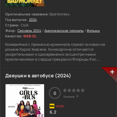
Оригинальное название:
Bad Monkey
Год выпуска:
2024
Страна:
США
Жанр:
Сериалы 2024
/
Американские сериалы
/
Фильмы
Качество:
WEB-DL
Комедийный с примесью криминала сериал основан на
романе Карла Хиасена. Кинокартина отличается
уморительными и одновременно эксцентричными
приключениями в сердце прекрасно Флориды-Кис.
Главный герой по имени Эндрю много лет посвятил
профессии детектива на юге Флориды.
Девушки в автобусе (2024)
Однако после увольнения он может лишь радоваться
должностью санитарного инспектора в Кизе. И, несмотря
на смещение в должности, он выполняет свои задачи
0
превосходно, не взирая, на некоторые трудности.
0
Голосов:
Спокойная жизнь бывшего детектива сменяется бурной
войной с соседом.
6.2
Здесь в живописном мысе известный застройщик купил