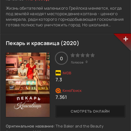
Жизнь обитателей маленького Грейлока меняется, когда
под землёй находят месторождение колтана - ценного
минерала, ради которого горнодобывающая госкомпания
готова полностью уничтожить город. Но школьная
учительница Сара Купер находит лазейку в истории
города, которая позволяет ей и другим жителям доказать,
что Грейлок - независимое государство.
Пекарь и красавица (2020)
0
0
Голосов:
7.3
7.361
СМОТРЕТЬ ОНЛАЙН
Оригинальное название:
The Baker and the Beauty