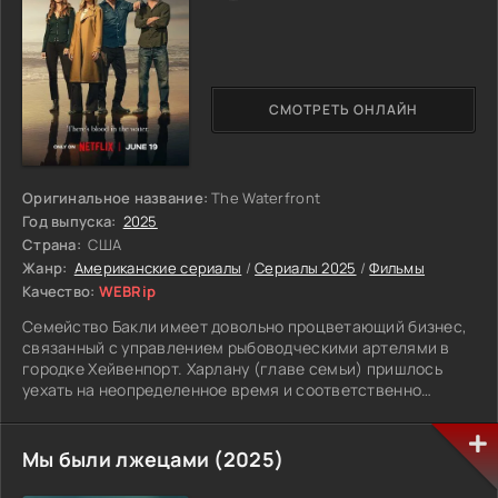
уделено собственным проблемам с девушками. Лорел,
мать Конклин, переживает за детей, как и Сюзанна, мама
влюбленных братьев. У женщин есть и собственные
жизненные события, не менее насыщенные. Бейлли
суждено сделать главный выбор на ближайшие годы, и
СМОТРЕТЬ ОНЛАЙН
любовь перекликается с учебой, планами на взрослую
жизнь и работу.
Оригинальное название:
The Waterfront
Год выпуска:
2025
Страна:
США
Жанр:
Американские сериалы
/
Сериалы 2025
/
Фильмы
Качество:
WEBRip
Семейство Бакли имеет довольно процветающий бизнес,
связанный с управлением рыбоводческими артелями в
городке Хейвенпорт. Харлану (главе семьи) пришлось
уехать на неопределенное время и соответственно
передать дела своей супруге Белль. Женщина несколько
лет удерживала компанию на плаву и проявляла
неимоверную деловую хватку, но со временем стала
Мы были лжецами (2025)
сомневаться в своих управленческих навыках. Спустя
годы Бакли старший возвращается в город и снова