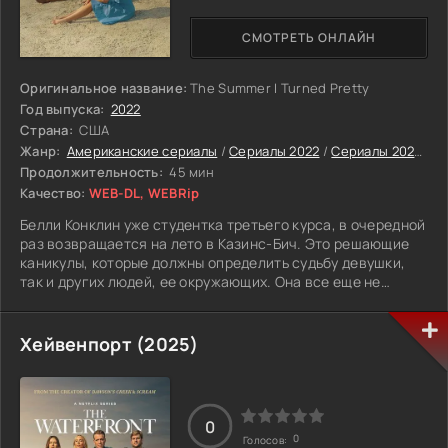
СМОТРЕТЬ ОНЛАЙН
Оригинальное название:
The Summer I Turned Pretty
Год выпуска:
2022
Страна:
США
Жанр:
Американские сериалы
/
Сериалы 2022
/
Сериалы 2023
/
С
Продолжительность:
45 мин
Качество:
WEB-DL, WEBRip
Белли Конклин уже студентка третьего курса, в очередной
раз возвращается на лето в Казинс-Бич. Это решающие
каникулы, которые должны определить судьбу девушки,
так и других людей, ее окружающих. Она все еще не
решила, кого окончательно выбрать среди братьев
Фишер, Конранда или Джереми, влюбленных в нее со
страшной силой. Казалось, что прошлое лето сблизило ее
Хейвенпорт (2025)
со вторым, и все шло к созданию отношений и романтики,
но в город возвращается первый брат. Былые чувства
вспыхивают с новой силой и бьют в самое сердце Белли.
Стивен, братец главной героини, пытается поддержать
0
сестру в ее непростой ситуации, но внимание его больше
0
Голосов: